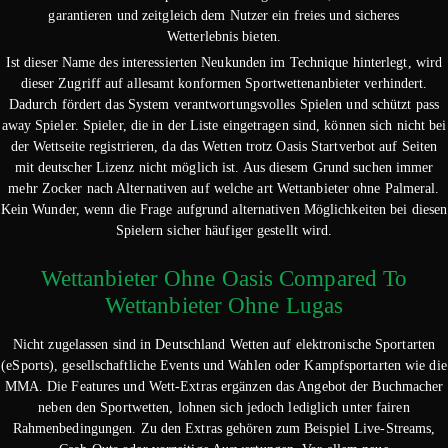
garantieren und zeitgleich dem Nutzer ein freies und sicheres
Wetterlebnis bieten.
Ist dieser Name des interessierten Neukunden im Technique hinterlegt, wird
dieser Zugriff auf allesamt konformen Sportwettenanbieter verhindert.
Dadurch fördert das System verantwortungsvolles Spielen und schützt pass
away Spieler. Spieler, die in der Liste eingetragen sind, können sich nicht bei
der Wettseite registrieren, da das Wetten trotz Oasis Startverbot auf Seiten
mit deutscher Lizenz nicht möglich ist. Aus diesem Grund suchen immer
mehr Zocker nach Alternativen auf welche art Wettanbieter ohne Palmeral.
Kein Wunder, wenn die Frage aufgrund alternativen Möglichkeiten bei diesen
Spielern sicher häufiger gestellt wird.
Wettanbieter Ohne Oasis Compared To
Wettanbieter Ohne Lugas
Nicht zugelassen sind in Deutschland Wetten auf elektronische Sportarten
(eSports), gesellschaftliche Events und Wahlen oder Kampfsportarten wie die
MMA. Die Features und Wett-Extras ergänzen das Angebot der Buchmacher
neben den Sportwetten, lohnen sich jedoch lediglich unter fairen
Rahmenbedingungen. Zu den Extras gehören zum Beispiel Live-Streams,