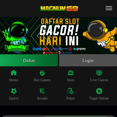
Beranda
Slot Online
Live Casino
Sportsbook
Arcade
Togel Online
Daftar
Login
Poker
Whatsapp
Home
Hot Games
Slots
Live Casino
Telegram
Sports
Arcade
Poker
Togel Online
Livechat