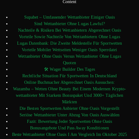
Content
Supabet – Umfassender Wettanbieter Einiger Oasis
Sind Wettanbieter Ohne Lugas Lawful?
Nachteile & Risiken Bei Wettanbietern Abgerechnet Oasis
Vorteile Sowie Nachteile Von Wettanbietern Ohne Lugas
Lugas Datenbank: Die Zweite Meldestelle Für Sportwetten
Vorteile Mobiler Wettseiten Weniger Oasis Sperrdatei
Wettanbieter Ohne Oasis Versus Wettanbieter Ohne Lugas
Quoten
🛠️ Wager Builder Des Tages
Rechtliche Situation Für Sportwetten In Deutschland
Online Buchmacher Abgerechnet Oasis Aussuchen:
Wazamba – Wetten Ohne Beauty Bei Einem Modernen Krypto-
wettanbieter Mit Starkem Bonuspaket Und 3000+ Täglichen
Märkten
Die Besten Sportwetten Anbieter Ohne Oasis Vorgestellt
Seriöse Wettanbieter Unter Abzug Von Oasis Auswählen
Fazit: Bewertung Jeder Sportwetten Ohne Oasis
Bonusangebote Und Pass Away Konditionen
Beste Wettanbieter Ohne Oasis I Am Vergleich Im Oktober 2025