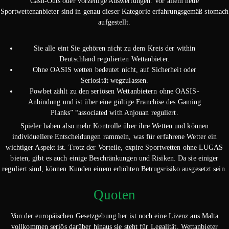
Cash-Outs oder vorzeitige Auswertungen. Vor allem neue
Sportwettenanbieter sind in genau dieser Kategorie erfahrungsgemäß stomach
aufgestellt.
Sie alle eint Sie gehören nicht zu dem Kreis der within
Deutschland regulierten Wettanbieter.
Ohne OASIS wetten bedeutet nicht, auf Sicherheit oder
Seriosität wegzulassen.
Powbet zählt zu den seriösen Wettanbietern ohne OASIS-
Anbindung und ist über eine gültige Franchise des Gaming
Planks” “associated with Anjouan reguliert.
Spieler haben also mehr Kontrolle über ihre Wetten und können
individuellere Entscheidungen rammeln, was für erfahrene Wetter ein
wichtiger Aspekt ist. Trotz der Vorteile, expire Sportwetten ohne LUGAS
bieten, gibt es auch einige Beschränkungen und Risiken. Da sie einiger
reguliert sind, können Kunden einem erhöhten Betrugsrisiko ausgesetzt sein.
Quoten
Von der europäischen Gesetzgebung her ist noch eine Lizenz aus Malta
vollkommen seriös darüber hinaus sie steht für Legalität. Wettanbieter