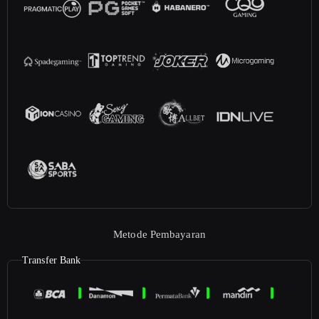
Metode Pembayaran
Transfer Bank