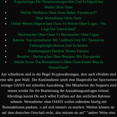
Expertentipps Für Verantwortungsvolles Und Erfolgreiches
Wetten Ohne Oasis
Welche Wettbüros Ohne Oasis Haben Paysafecard?
Neue Wettanbieter Ohne Oasis
Online Wetten Abgerechnet Oasis Vs Wetten Ohne Lugas – Wo
Liegt Der Unterschied?
Buchmacher Ohne Oasis Vs Buchmacher Ohne Lugas
Rabona: Top-wettanbieter Mit Cashback Und 30+ Sportarten
Zahlungsmöglichkeiten Und Sicherheit
Kundensupport Darüber Hinaus Fairness
Beonbet – Buchmacher Ohne Remanso Mit Top-quoten
Welche Arten Von Wettanbietern Ohne Oasis Findet Man In
Deutschland?
Am schnellsten sind in der Regel Kryptowährungen, aber auch eWallets sind
eine sehr gute Wahl. Der Kundendienst spielt eine Hauptrolle bei Sportwetten
weniger OASIS mit schneller Auszahlung. Die Mitarbeiter des Supports sind
immer wieder für die Bearbeitung der Auszahlungsanfragen leitend.
Allerdings kannst Du auch selbst Einfluss auf den zeitlichen Rahmen
nehmen. Wettanbieter ohne OASIS wollen außerdem häufig mit
Bonusaktionen punkten, o auf sich intensiv zu machen. Werben können sie
auf dem deutschen Ortschaft nicht, also müssen sie auf” “andere Weise eine