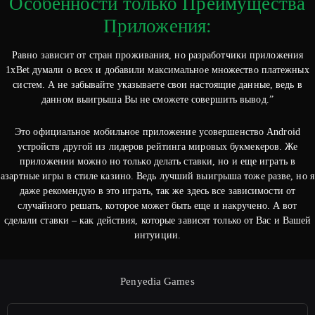
Особенности только Преимущества
Приложения:
Равно зависит от стран проживания, но разработчики приложения
1xBet думали о всех и добавили максимальное множество платежных
систем. А не забывайте указываете свои настоящие данные, ведь в
данном выигрыша Вы не сможете совершить вывод.”
Это официальное мобильное приложение усовершенство Android
устройств другой из лидеров рейтинга мировых букмекеров. Же
приложении можно но только делать ставки, но и еще играть в
азартные игры в стиле казино. Ведь лучший выигрыша тоже разве, но я
даже рекомендую в это играть, так же здесь все зависимости от
случайного решать, которое может быть еще и накручено. А вот
сделали ставки – как действия, которые зависят только от Вас и Вашей
интуиции.
Penyedia Games