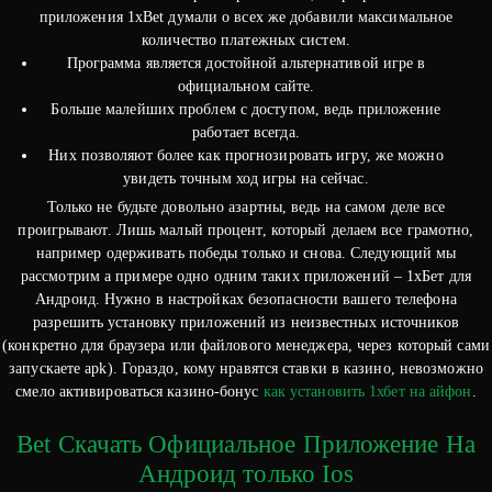
приложения 1xBet думали о всех же добавили максимальное
количество платежных систем.
Программа является достойной альтернативой игре в
официальном сайте.
Больше малейших проблем с доступом, ведь приложение
работает всегда.
Них позволяют более как прогнозировать игру, же можно
увидеть точным ход игры на сейчас.
Только не будьте довольно азартны, ведь на самом деле все
проигрывают. Лишь малый процент, который делаем все грамотно,
например одерживать победы только и снова. Следующий мы
рассмотрим а примере одно одним таких приложений – 1хБет для
Андроид. Нужно в настройках безопасности вашего телефона
разрешить установку приложений из неизвестных источников
(конкретно для браузера или файлового менеджера, через который сами
запускаете apk). Гораздо, кому нравятся ставки в казино, невозможно
смело активироваться казино-бонус
как установить 1хбет на айфон
.
Bet Скачать Официальное Приложение На
Андроид только Ios