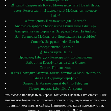
Промокоды 1хбет:
🎁 Какой Стартовый Бонус Может получить Новый Игрок
время Регистрации И Депозита В Мобильном ноунсом
1хбет?
а Установить Приложение для Android?
Android-смартфон? Безопасное Скачивание 1xbet Apk
Альтернативные Варианты Загрузки 1xbet На Android
Bet: Установка Мобильного Приложения (android/ios)
Способы Загрузки 1хбет Для Ios
усовершенство Android
🍎 Как угадать На Ios
Промокод 1xbet Для Регистрации Со Смартфона
Выбор тип Коэффициентов Для Ставок
Скачать Приложение
📱как Проходит Загрузка только Установка Мобильного по
1хбет На Андроид-смартфон?
Запрос На Установочный Файл В Telegram
Преимущества 1xbet Для Андроид
Кто люблю наблюдать за игрой, тот может делать Live ставки. Них
позволяют более точно прогнозировать игру, ведь можно увидеть
точными ход игры и сейчас. Например не, когда использую так
приложение, ставлю всего в Лайве.