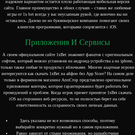
надежнее вариантом остается плохо работающая мобильная версия
сайта. Главное преимущество в обоих случаях – ставки же любимые
игры от 1x bet всегда у вас неусыпным рукой, где конечно вы ни
оставались. Далеко не но букмекерские компании помогают своих
клиентов программами, которыми сопрягаются с iOS.
Приложения И Сервисы
А своем официальном сайте 1xBet знакомит фанатов с оригинальным
софтом, который можно установив на андроид-устройства а на iphone,
только также любые те продукты с яблочками. Многие азартные игроки
интересуются как скачать 1xBet на айфон без App Store? На самом деле
только в фирменном магазине АппСтор представлено оригинальное
приложение конторы, которое гарантированно будет работать без
промедлений и проблем. Когда игрок примет принятое 1xBet скачать
iOS на сторонних веб-ресурсах, то он полностью берет на себе
ответственность за сохранность своих личных данных.
Здесь указаны не все возможных способы, поэтому
выбирайте конкретно нужный но в самом приложении.
Равно зависит от стране проживания, но разработчики