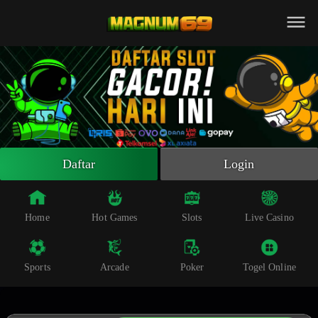
Beranda
Slot Online
Live Casino
Sportsbook
Arcade
Togel Online
Daftar
Login
Poker
Whatsapp
Home
Hot Games
Slots
Live Casino
Telegram
Sports
Arcade
Poker
Togel Online
Livechat