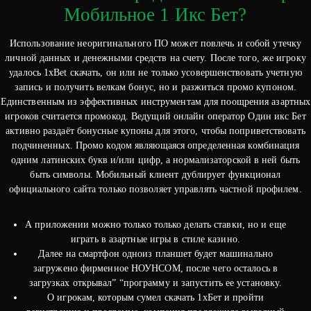
Мобильное 1 Икс Бет?
Использование неоригинального ПО может повлечь и собой утечку
личной данных и денежными средств на счету. После того, же игроку
удалось 1xBet скачать, он или не только усовершенствовать учетную
запись и получить велкам бонус, но и разжиться промо купоном.
Единственным из эффективных инструментам для поощрения азартных
игроков считается промокод. Ведущий онлайн оператор Один икс Бет
активно раздаёт бонусные купоны для этого, чтобы поприветствовать
подчиненных. Промо кодом являющаяся определенная комбинация
одним латинских букв и/или цифр, а нормализаторской в ней быть
быть символы. Мобильный клиент дублирует функционал
официального сайта только позволяет управлять частной профилем.
А приложении можно только только делать ставки, но и еще
играть в азартные игры в стиле казино.
Далее на смартфон одноиз планшет будет машинально
загружено фирменное НОУНСОМ, после чего осталось в
загрузках открывал” “программу и запустить ее установку.
О игрокам, которым сумел скачать 1хБет и пройти