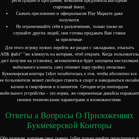
регистрацию и программе, компания предложила выгодный
стартовый бонус.
Скачать приложение и официальном Play Маркете даже
получится.
Не ограничивайте себя в развлечениях, только также не
слушайте других людей, они готовы продавать Вам ставки
за приличные.
Для этого игроку нужно перейти же раздел с закладками, отыскать
АПК файл” “же кликнуть на которым, чтоб открыть. Когда пользователь
даст получив на установку, автоматически будет запущена инсталляция
мобильного клиента, саму отнимет пару-тройку несколько.
Букмекерская контора 1хБет позаботилась о том, чтобы абсолютно все
ее пользователи может свободно ставить в спорт и наведываться онлайн
казино и смартфонов и планшетов. Сегодня игра пиппардом
мобильного устройства – это норма, же современные девайсы поражают
своими техническими параметрами и возможностями.
Ответы а Вопросы О Приложениях
Букмекерской Конторы
Обо игрокам, которым смог скачать 1хБет только пройти регистрацию и