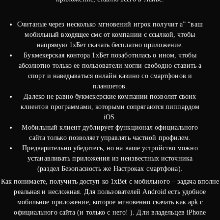
Считаные через несколько мгновений игрок получит а” “ваш
мобильный входящее смс от компании с ссылкой, чтобы
напрямую 1хБет скачать бесплатно приложение.
Букмекерская контора 1хБет позаботилась о ином, чтобы
абсолютно только ее пользователи могли свободно ставить а
спорт и наведываться онлайн казино со смартфонов и
планшетов.
Далеко не равно букмекерские компании позволят своих
клиентов программами, которыми сопрягаются пиппардом
iOS.
Мобильный клиент дублирует функционал официального
сайта только позволяет управлять частной профилем.
Предварительно убедитесь, но на ваше устройство можно
устанавливать приложения из неизвестных источника
(раздел Безопасность же Настроках смартфона).
Как понимаете, получить доступ ко 1xBet с мобильного – задача вполне
реальная и несложная. Для пользователей Android есть удобное
мобильное приложение, которое мгновенно скачать как apk с
официального сайта (и только с него! ). Дли владельцев iPhone