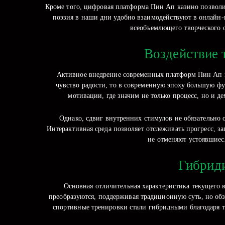
Кроме того, цифровая платформа Пин Ап казино позволи
поэзия в наши дни удобно взаимодействуют в онлайн-
всеобъемлющего творческого 
Воздействие 
Активное внедрение современных платформ Пин Ап к
чувство радости, то в современную эпоху большую ф
мотивации, где значим не только процесс, но и 
Однако, сдвиг внутренних стимулов не обязательно 
Интерактивная среда позволяет отслеживать прогресс, з
не отменяют устоявшиес
Гибриди
Основная отличительная характеристика текущего в
преобразуются, поддерживая традиционную суть, но о
спортивные тренировки стали гибридными благодаря 