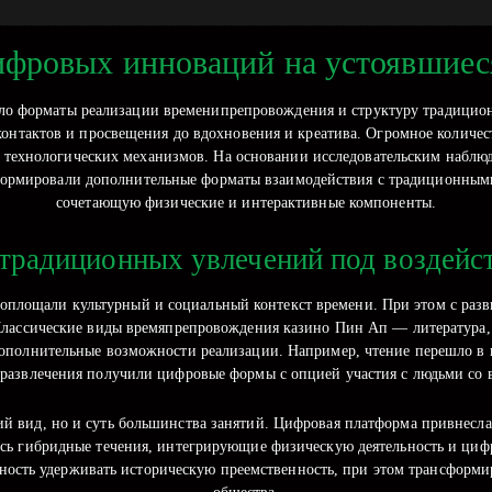
ифровых инноваций на устоявшиес
ло форматы реализации временипрепровождения и структуру традицион
 контактов и просвещения до вдохновения и креатива. Огромное колич
 технологических механизмов. На основании исследовательским набл
формировали дополнительные форматы взаимодействия с традиционными
сочетающую физические и интерактивные компоненты.
традиционных увлечений под воздейс
воплощали культурный и социальный контекст времени. При этом с ра
Классические виды времяпрепровождения казино Пин Ап — литература, 
ополнительные возможности реализации. Например, чтение перешло в в
развлечения получили цифровые формы с опцией участия с людьми со в
 вид, но и суть большинства занятий. Цифровая платформа привнесла 
сь гибридные течения, интегрирующие физическую деятельность и циф
ость удерживать историческую преемственность, при этом трансформир