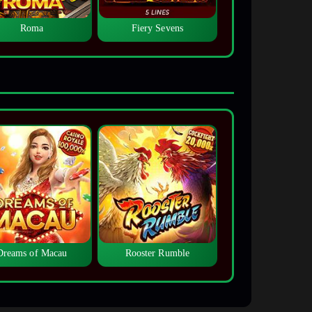
Roma
Fiery Sevens
Dreams of Macau
Rooster Rumble