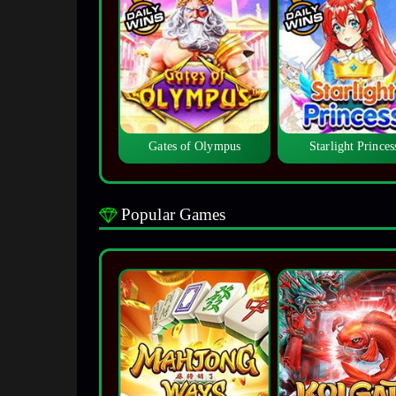
Gates of Olympus
Starlight Princes
Popular Games