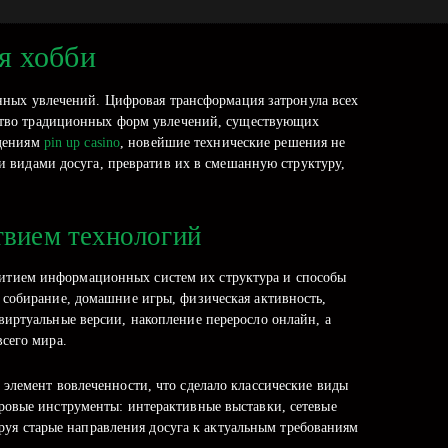
я хобби
ных увлечений. Цифровая трансформация затронула всех
ество традиционных форм увлечений, существующих
юдениям
pin up casino
, новейшие технические решения не
 видами досуга, превратив их в смешанную структуру,
твием технологий
звитием информационных систем их структура и способы
собирание, домашние игры, физическая активность,
иртуальные версии, накопление переросло онлайн, а
сего мира.
элемент вовлеченности, что сделало классические виды
ровые инструменты: интерактивные выставки, сетевые
уя старые направления досуга к актуальным требованиям