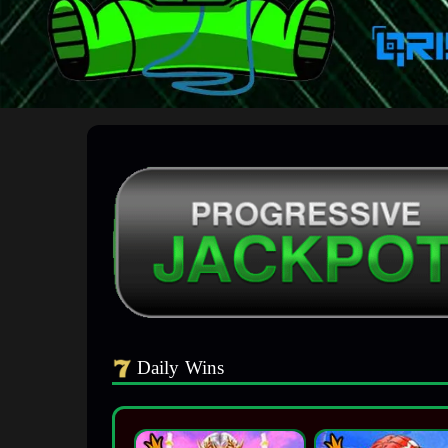
Daily Wins