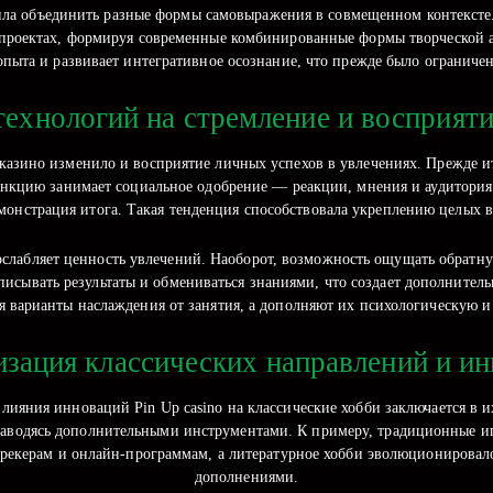
ла объединить разные формы самовыражения в совмещенном контексте. З
проектах, формируя современные комбинированные формы творческой ак
опыта и развивает интегративное осознание, что прежде было огранич
технологий на стремление и восприят
азино изменило и восприятие личных успехов в увлечениях. Прежде ит
ункцию занимает социальное одобрение — реакции, мнения и аудитори
демонстрация итога. Такая тенденция способствовала укреплению целых 
ослабляет ценность увлечений. Наоборот, возможность ощущать обратну
аписывать результаты и обмениваться знаниями, что создает дополните
я варианты наслаждения от занятия, а дополняют их психологическую и
зация классических направлений и и
лияния инноваций Pin Up casino на классические хобби заключается в и
бзаводясь дополнительными инструментами. К примеру, традиционные 
трекерам и онлайн-программам, а литературное хобби эволюционировал
дополнениями.