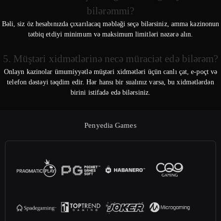
bilərəmmi?
Bəli, siz öz hesabınızda çıxarılacaq məbləği seçə bilərsiniz, amma kazinonun
tətbiq etdiyi minimum və maksimum limitləri nəzərə alın.
5. Müştəri xidmətlərinə necə müraciət edə bilərəm?
Onlayn kazinolar ümumiyyətlə müştəri xidmətləri üçün canlı çat, e-poçt və
telefon dəstəyi təqdim edir. Hər hansı bir sualınız varsa, bu xidmətlərdən
birini istifadə edə bilərsiniz.
Penyedia Games