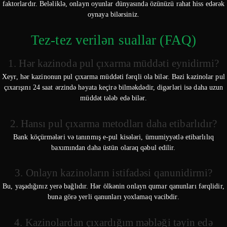
faktorlardır. Beləliklə, onlayn oyunlar dünyasında özünüzü rahat hiss edərək
oynaya bilərsiniz.
Tez-tez verilən suallar (FAQ)
1. Hər kazinoda pul çıxarma müddəti eynidirmi?
Xeyr, hər kazinonun pul çıxarma müddəti fərqli ola bilər. Bəzi kazinolar pul
çıxarışını 24 saat ərzində həyata keçirə bilməkdədir, digərləri isə daha uzun
müddət tələb edə bilər.
2. Hansı pul çıxarma metodları daha etibarlıdır?
Bank köçürmələri və tanınmış e-pul kisələri, ümumiyyətlə etibarlılıq
baxımından daha üstün olaraq qəbul edilir.
3. Onlayn kazinoların istifadəsi qanunidirmi?
Bu, yaşadığınız yerə bağlıdır. Hər ölkənin onlayn qumar qanunları fərqlidir,
buna görə yerli qanunları yoxlamaq vacibdir.
4. Kazinolardan çıxardığım məbləği təyin edə