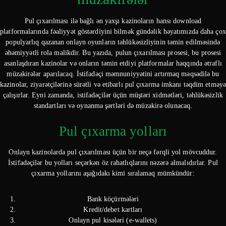
Pul çıxarılması ilə bağlı ən yaxşı kazinoların hansı download
platformalarında fəaliyyət göstərdiyini bilmək gündəlik həyatımızda daha çox
populyarlıq qazanan onlayn oyunların təhlükəsizliyinin təmin edilməsində
əhəmiyyətli rola malikdir. Bu yazıda, pulun çıxarılması prosesi, bu prosesi
asanlaşdıran kazinolar və onların təmin etdiyi platformalar haqqında ətraflı
müzakirələr aparılacaq. İstifadəçi məmnuniyyətini artırmaq məqsədilə bu
kazinolar, ziyarətçilərinə sürətli və etibarlı pul çıxarma imkanı təqdim etməyə
çalışırlar. Eyni zamanda, istifadəçilər üçün müştəri xidmətləri, təhlükəsizlik
standartları və oynanma şərtləri də müzakirə olunacaq.
Pul çıxarma yolları
Onlayn kazinolarda pul çıxarılması üçün bir neçə fərqli yol mövcuddur.
İstifadəçilər bu yolları seçərkən öz rahatlıqlarını nəzərə almalıdırlar. Pul
çıxarma yollarını aşağıdakı kimi sıralamaq mümkündür:
Bank köçürmələri
Kredit/debet kartları
Onlayn pul kisələri (e-wallets)