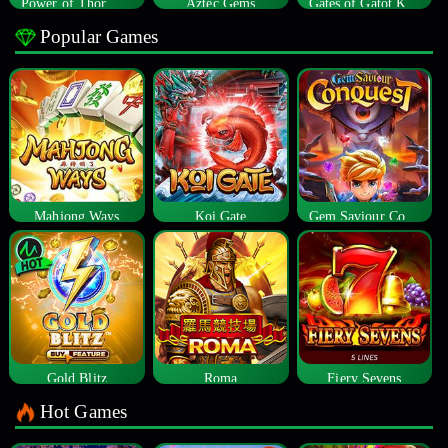
Power of Thor Megaways
Aztec Gems
Gates of Gatot Kaca
Popular Games
Mahjong Ways
Koi Gate
Gem Saviour Conquest
Gold Blitz
Roma
Fiery Sevens
Hot Games