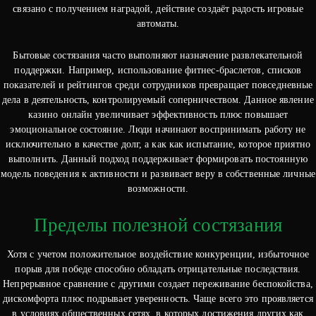
связано с получением наградой, действие создаёт радость игровые
автоматы.
Бытовые состязания часто выполняют назначение развлекательной
поддержки. Например, использование фитнес-браслетов, списков
показателей и рейтингов среди сотрудников превращает повседневные
дела в деятельность, контролируемый соперничеством. Данное явление
казино онлайн увеличивает эффективность плюс повышает
эмоциональное состояние. Люди начинают воспринимать работу не
исключительно в качестве долг, а как как испытание, которое приятно
выполнить. Данный подход поддерживает формировать постоянную
модель поведения к активности и развивает веру в собственные личные
возможности.
Пределы полезной состязания
Хотя с учетом положительное воздействие конкуренции, избыточное
порыв для победе способно обладать отрицательные последствия.
Непрерывное сравнение с другими создает переживание беспокойства,
дискомфорта плюс подрывает уверенность. Чаще всего это проявляется
в условиях общественных сетях, в которых достижения других как