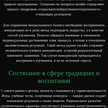
правило приукрашены. Специалисты аппараты онлайн определяют
процесс синдромом «социального|общественного|группового»
стимуляции результатов.
Для сохранения эмоционального баланса необходимо воспринимать
конкуренцию не в роли метод подтвердить лидерство, а в качестве
способ улучшения. Полезно обращать внимание в отношении
индивидуальных достижениях плюс процессе, а только в отношении
заключительном результате. Такой метод казино онлайн сохраняет
положительное влияние конкуренции, устраняя разрушительный
компонент сравнения. Так случае конкуренция превращается в
внутреннего улучшения, и не не источник стресса.
Состязание в сфере традициях и
воспитании
С самого раннего детства личность сталкивается с соревновательности.
Игры, учебные тесты, спортивные конкурсы — каждое данное создает
понимание результата а также энергии. Рациональное развитие
состязательного характера способствует развивать целеустремленность,