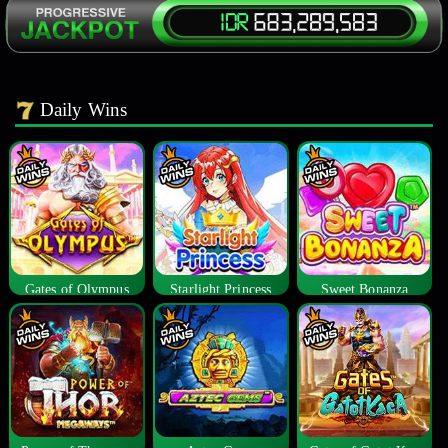
Daily Wins
Gates of Olympus
Starlight Princess
Sweet Bonanza