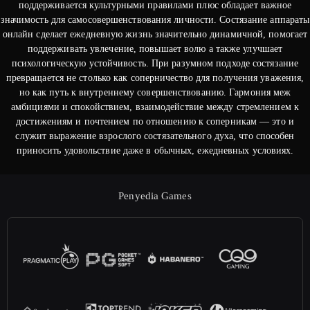
поддерживается культурными правилами плюс обладает важное
значимость для самосовершенствования личности. Состязание аппараты
онлайн сделает ежедневную жизнь значительно динамичной, помогает
поддерживать увлечение, повышает волю а также улучшает
психологическую устойчивость. При разумном подходе состязание
превращается не столько как соперничество для получения уважения,
но как путь к внутреннему совершенствованию. Гармония меж
амбициями и спокойствием, взаимодействие между стремлением к
достижениям и почтением по отношению к соперникам — это и
служит выражение взрослого состязательного духа, что способен
приносить удовольствие даже в обычных, ежедневных условиях.
Penyedia Games