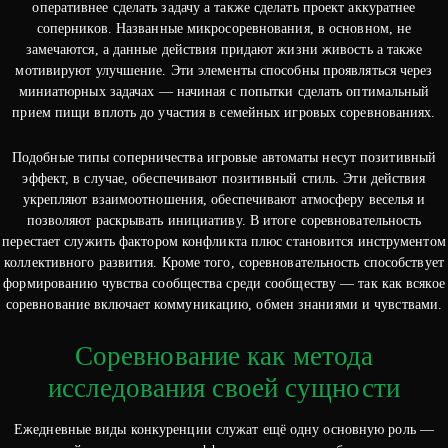
оперативнее сделать задачу а также сделать проект аккуратнее
соперников. Названные микросоревнования, в основном, не
замечаются, а данные действия придают жизни живость а также
мотивируют улучшение. Эти элементы способны проявляться через
миниатюрных задачах — начиная с попытки сделать оптимальный
прием пищи вплоть до участия в семейных игровых соревнованиях.
Подобные типы соперничества игровые автоматы несут позитивный
эффект, в случае, обеспечивают позитивный стиль. Эти действия
укрепляют взаимоотношения, обеспечивают атмосферу веселья и
позволяют раскрывать инициативу. В итоге соревновательность
перестает служить фактором конфликта плюс становится инструментом
коллективного развития. Кроме того, соревновательность способствует
формированию чувства сообщества среди сообществу — так как всякое
соревнование включает коммуникацию, обмен знаниями и чувствами.
Соревнование как метода
исследования своей сущности
Ежедневные виды конкуренции служат ещё одну основную роль —