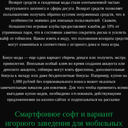
Возврат средств и скидочные коды стали неотъемлемой частью
виртуального шопинга и сферы досуга. Возврат средств позволяет
пользователям получать обратно кусочек потраченных средств, что в
особенности значимо для лояльных пользователей. Скажем,
большинство игровые клубы предоставляют кэшбэк до 10% от
утраченных пари, что в состоянии заметно сократить риски и усилить
кайф от геймплея. Важно иметь в виду, что положения возврата средств
могут изменяться в соответствии с игорного дома и типа игры.
Бонус-коды — еще один вариант сберечь деньги или получить экстра
привилегии. Вписывая особый ключ во время создания аккаунта или
депозите аккаунта, геймеры могут взять фриспины, дополнительные
бонусы к вкладу или даже бездепозитные бонусы. Например, купон на
1,000 рублей без первоначального взноса может оказаться
замечательным началом для новичков. Для того чтобы применить всеми
выгодами купон-кодов, необходимо отслеживать действующими
предложениями на казино-сайтах и подписываться на рассылки.
Смартфонное софт и вариант
игорного заведения для мобильных