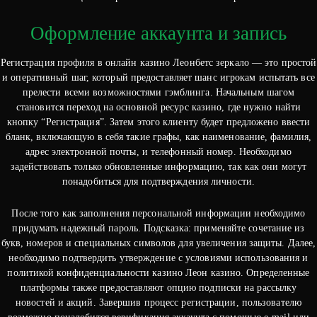
Оформление аккаунта и запись
Регистрация профиля в онлайн казино Леонбетс зеркало — это простой
и оперативный шаг, который предоставляет шанс игрокам испытать все
прелести всеми возможностями гэмблинга. Начальным шагом
становится переход на основной ресурс казино, где нужно найти
кнопку “Регистрация”. Затем этого клиенту будет предложено ввести
бланк, включающую в себя такие графы, как наименование, фамилия,
адрес электронной почты, и телефонный номер. Необходимо
задействовать только обновленные информацию, так как они могут
понадобиться для подтверждения личности.
После того как заполнения персональной информации необходимо
придумать надежный пароль. Подсказка: применяйте сочетание из
букв, номеров и специальных символов для увеличения защиты. Далее,
необходимо подтвердить утверждение с условиями использования и
политикой конфиденциальности казино Леон казино. Определенные
платформы также предоставляют опцию подписки на рассылку
новостей и акций. Завершив процесс регистрации, пользователю