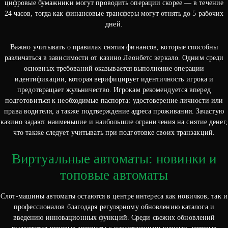
цифровые бумажники могут проводить операции скорее — в течение
24 часов, тогда как финансовые трансферы могут отнять до 5 рабочих
дней.
Важно учитывать о правилах снятия финансов, которые способны
различаться в зависимости от казино Леонбетс зеркало. Одним среди
основных требований оказывается выполнение операции
идентификации, которая верифицирует идентичность игрока и
предотвращает жульничество. Игрокам рекомендуется вперед
подготовиться к необходимые паспорта: удостоверение личности или
права водителя, а также подтверждение адреса проживания. Зачастую
казино задают наименьшие и наибольшие ограничения на снятие денег,
что также следует учитывать при подготовке своих транзакций.
Виртуальные автоматы: новинки и
топовые автоматы
Слот-машины автоматы остаются в центре интереса как новичков, так и
профессионалов благодаря регулярному обновлению каталога и
введению инновационных функций. Среди свежих обновлений