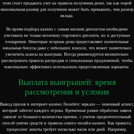
этом стоит придавать учет на правила получения денег, так как порой
минимальная размер для получения может быть превышать, чем размер
вклада.
Во время подбора казино с самым низким депозитом необходимо
учитывать не только величину стартового депозита, но и доступные
поощрения. Некоторые игорные дома предоставляют значительные
начальные бонусы даже с небольших взносах, что может значительно
увеличить шансы на выигрыш. Всегда рекомендуется внимательно
рассматривать правила распродаж и специальных предложений, чтобы
максимально эффективно использовать предоставленные варианты.
Выплата выигрышей: время
рассмотрения и условия
Вывод призов в интернет-казино Леонбетс зеркало — значимый аспект,
который заботит каждого игрока. Временные рамки обработки заявок
зависят от большого количества причин, с учетом предпочтительный
способ снятия средств и правила самого онлайн-казино. Как правило,
процессинг анкеты требует несколько часов или дней. Например,