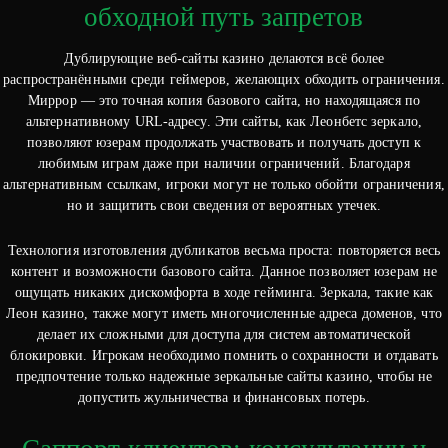
обходной путь запретов
Дублирующие веб-сайты казино делаются всё более
распространёнными среди геймеров, желающих обходить ограничения.
Миррор — это точная копия базового сайта, но находящаяся по
альтернативному URL-адресу. Эти сайты, как Леонбетс зеркало,
позволяют юзерам продолжать участвовать и получать доступ к
любимым играм даже при наличии ограничений. Благодаря
альтернативным ссылкам, игроки могут не только обойти ограничения,
но и защитить свои сведения от вероятных утечек.
Технология изготовления дубликатов весьма проста: повторяется весь
контент и возможности базового сайта. Данное позволяет юзерам не
ощущать никаких дискомфорта в ходе гейминга. Зеркала, такие как
Леон казино, также могут иметь многочисленные адреса доменов, что
делает их сложными для доступа для систем автоматической
блокировки. Игрокам необходимо помнить о сохранности и отдавать
предпочтение только надежные зеркальные сайты казино, чтобы не
допустить жульничества и финансовых потерь.