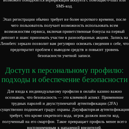
возможно понадобится верификация аккаунта с помощью e-mail или
SMS-код.
Этап регистрации обычно требует не более короткого времени, после
чего пользователь получает возможность использовать всем
возможностям сервиса, включая приветственные бонусы на первый
депозит и шанс принимать участие в разнообразных акциях. Запись на
Леонбетс зеркало позволит вам регулярно освежать сведения о себе, что
предотвратит проблем с выводом средств и повысит уровень
безопасности учетной записи.
Доступ к персональному профилю:
подходы и обеспечение безопасности
Для входа к индивидуальному профилю в онлайн казино важно
осознавать, что безопасность — это ключевой аспект. Применение
трудных паролей и двухступенчатой аутентификации (2FA)
существенно поднимает градус охраны. Двухфакторная аутентификация
требует, что кроме секретного кода, игрок должен внести код,
полученный на его смартфон. Такое превращает профиль менее всего
восприимчивым к нападений вредителей.