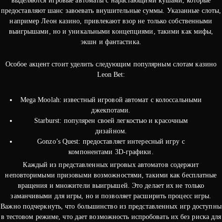
выделяются игровые автоматы с нарастающими кушами, которые
предоставляют шанс завоевать внушительные суммы. Указанные слоты,
например Леон казино, привлекают взор не только собственными
выигрышами, но и уникальными концепциями, такими как мифы,
экшн и фантастика.
Особое акцент стоит уделить следующим популярным слотам казино
Leon Bet:
Mega Moolah: известный игровой автомат с колоссальными
джекпотами.
Starburst: популярен своей легкостью и красочным
дизайном.
Gonzo’s Quest: предоставляет интересный игру с
компонентами 3D-графики.
Каждый из представленных игровых автоматов содержит
неповторимыми призовыми возможностями, такими как бесплатные
вращения и множители выигрышей. Это делает их не только
заманчивыми для игры, но и позволяет расширить процесс игры.
Важно подчеркнуть, что большинство из представленных игр доступны
в тестовом режиме, что дает возможность испробовать их без риска для