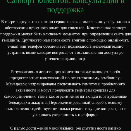
Саппорт клиентов: консультации и
поддержка
В сфере виртуальных казино сервис игроков имеет важную функцию в
обеспечении приятного опыта для клиентов. Качественная саппорт
поддержки может быть ключевым моментом при определении сайта для
гейминга. Круглосуточная готовность агентов с помощью онлайн-чат,
e-mail или телефон обеспечивает возможность незамедлительно
устранять возникающие вопросы, от восстановления доступа до
уточнения правил игр.
Результативная ассистенция клиентов также включает в себя
предоставление консультаций по ответственному гемблингу.
Менеджеры натренированы распознавать симптомы проблемного
активности и могут предложить геймерам средства для
самоограничения, такие как ограничения на вклады или временные
блокировки аккаунта. Персонализированный способ к всякому
пользователю содействует не только решать текущие вопросы, но и
усиливать уверенность к платформе.
С целью достижения максимальной результативности казино