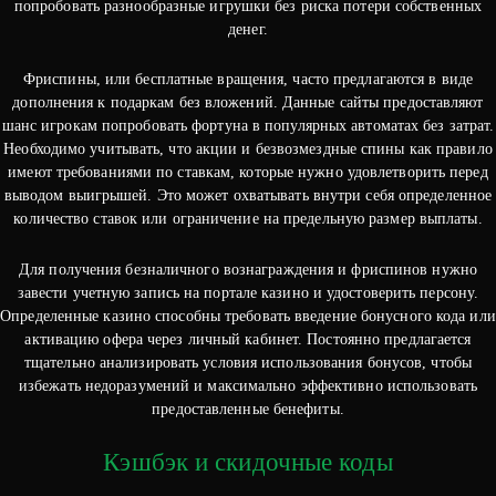
попробовать разнообразные игрушки без риска потери собственных
денег.
Фриспины, или бесплатные вращения, часто предлагаются в виде
дополнения к подаркам без вложений. Данные сайты предоставляют
шанс игрокам попробовать фортуна в популярных автоматах без затрат.
Необходимо учитывать, что акции и безвозмездные спины как правило
имеют требованиями по ставкам, которые нужно удовлетворить перед
выводом выигрышей. Это может охватывать внутри себя определенное
количество ставок или ограничение на предельную размер выплаты.
Для получения безналичного вознаграждения и фриспинов нужно
завести учетную запись на портале казино и удостоверить персону.
Определенные казино способны требовать введение бонусного кода или
активацию офера через личный кабинет. Постоянно предлагается
тщательно анализировать условия использования бонусов, чтобы
избежать недоразумений и максимально эффективно использовать
предоставленные бенефиты.
Кэшбэк и скидочные коды