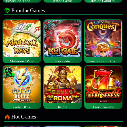
Power of Thor Megaways
Aztec Gems
Gates of Gatot Kaca
Popular Games
Mahjong Ways
Koi Gate
Gem Saviour Conquest
Gold Blitz
Roma
Fiery Sevens
Hot Games