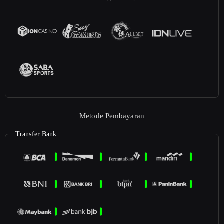
Metode Pembayaran
Transfer Bank