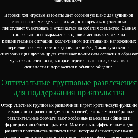
защищенности.
Игровой ход игровые автоматы дает особенную шанс для душевной
согласования между участниками, в то время как участники
приступают чувствовать и откликаться на события совместно. Данная
согласованность выражается в одновременных откликах на
развлекательные ситуации, коллективном испытывании напряженных
периодов и совместном праздновании побед. Такая чувственная
синхронизация друг на друга усиливает понимание согласия и образует
чувство сплоченности, которое переносится за пределы самой
активности и переносится в обычное общение.
Оптимальные групповые развлечения
для поддержания приятельства
Отбор уместных групповых развлечений играет критическую функцию
в сохранении и развитии дружеских связей, так как многообразные
развлекательные форматы дают особенные шансы для общения и
формирования общего практики. Максимально эффективными для
развития приятельства являются игры, которые балансируют между
совместными и конкурентными компонентами, обеспечивая членам