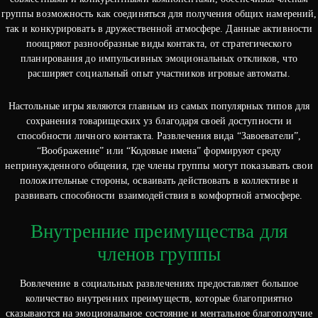
группы возможность как соединяться для получения общих намерений,
так и конкурировать в дружественной атмосфере. Данные активности
поощряют разнообразные виды контакта, от стратегического
планирования до импульсивных эмоциональных откликов, что
расширяет социальный опыт участников игровые автоматы.
Настольные игры являются главным из самых популярных типов для
сохранения товарищеских уз благодаря своей доступности и
способности личного контакта. Развлечения вида “Завоеватели”,
“Воображение” или “Кодовые имена” формируют среду
непринужденного общения, где члены группы могут показывать свои
положительные стороны, осваивать действовать в коллективе и
развивать способности взаимодействия в комфортной атмосфере.
Внутренние преимущества для
членов группы
Вовлечение в социальных развлечениях предоставляет большое
количество внутренних преимуществ, которые благоприятно
сказываются на эмоциональное состояние и ментальное благополучие