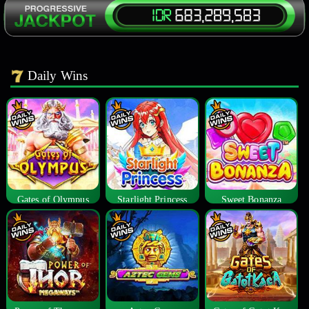
Daily Wins
Gates of Olympus
Starlight Princess
Sweet Bonanza