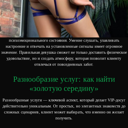
психоэмоционального состояния. Умение слушать, улавливать
настроение и отвечать на установленные сигналы имеет огромное
значение. Правильная девушка сможет не только доставить физическое
удовольствие, но и создать атмосферу, которая позволит клиенту
отвлечься от повседневных забот.
Разнообразие услуг: как найти
«золотую середину»
Разнообразные услуги — ключевой аспект, который делает VIP-досуг
действительно уникальным. От простых, но элегантных знакомств до
сложных сценариев, клиент может выбирать, что именно он желает
получить.