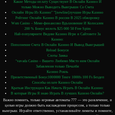
Какие Методы оплату Существуют В Онлайн Казино И
только Можно Выводить Выигрыши Со Счета
Онлайн Игры Из Казино” “[newline]лучшие Игры Казино
Рейтинг Онлайн Казино В россии В 2025 обжоровку
Wsm Casino – Меме‑финансово Вдъхновение И Колосален
200 % Бонус вплоть $25 000 50 Free Spins
Най-популярните Видове Казино Игри и Сайтовете За
Казино:
Пополнение Счета В Онлайн Казино И Вывод Выигрышей
Reload Бонуси
Слоты Замка
“vavada Casino – Вашето Любимо Място ним Онлайн
Забавления только Печалби
Казино Рояль
Приветственный Бонус1000000 Тенге 1000fs 100 Fs Бездеп
Способы оплате Казино Онлайн
Краткая Инструкция Как Начать Играть В Онлайн Казино:
В которые Игры Я знаю Играть В лучших Казино Онлайн?
Важно помнить, только игровые автоматы 777 — это развлечение, и
целью игры должно быть наслаждение процессом, а только только
выигрыш. Играйте ответственно, устанавливайте лимиты и помните,