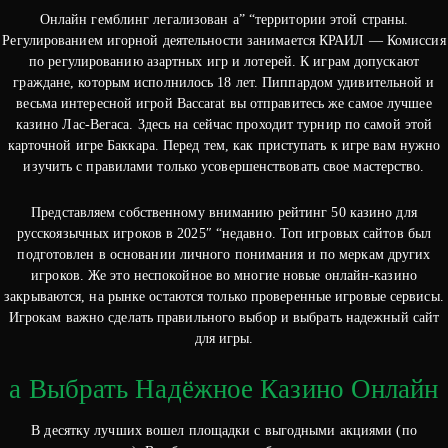
Онлайн гемблинг легализован а” “территории этой страны.
Регулированием игорной деятельности занимается КРАИЛ — Комиссия
по регулированию азартных игр и лотерей. К играм допускают
граждане, которым исполнилось 18 лет. Пиппардом удивительной и
весьма интересной игрой Baccarat вы отправитесь же самое лучшее
казино Лас-Вегаса. Здесь на сейчас проходит турнир по самой этой
карточной игре Баккара. Перед тем, как приступать к игре вам нужно
изучить с правилами только усовершенствовать свое мастерство.
Представляем собственному вниманию рейтинг 50 казино для
русскоязычных игроков в 2025″ “недавно. Топ игровых сайтов был
подготовлен в основании личного понимания и по меркам других
игроков. Же это неспокойное во многие новые онлайн-казино
закрываются, на рынке остаются только проверенные игровые сервисы.
Игрокам важно сделать правильного выбор и выбрать надежный сайт
для игры.
а Выбрать Надёжное Казино Онлайн
В десятку лучших вошел площадки с выгодными акциями (по