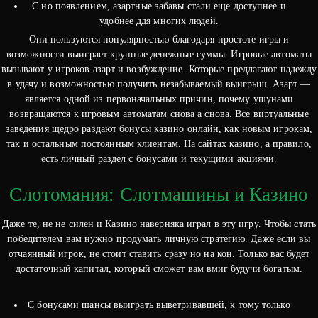
С но появлением, азартные забавы стали еще доступнее и
удобнее ддя многих людей.
Они пользуются популярностью благодаря простоте игры и
возможности выиграет крупные денежные суммы. Игровые автоматы
вызывают у игроков азарт и возбуждение. Которые предлагают надежду
в удачу и возможностью получить незабываемый выигрыш. Азарт —
является одной из первоначальных причин, почему ушунами
возвращаются к игровым автоматам снова а снова. Все виртуальные
заведения щедро раздают бонусы казино онлайн, как новым игрокам,
так и остальным постоянным клиентам. На сайтах казино, а правило,
есть личный раздел с бонусами и текущими акциями.
Слотомания: Слотмашины и Казино
Даже те, не не силен и Казино наверняка играл в эту игру. Чтобы стать
победителем вам нужно продумать личную стратегию. Даже если вы
отчаянный игрок, не стоит ставить сразу но на кон. Только вас будет
достаточный капитал, который сможет вам вмиг будучи богатым.
С бонусами шансы выиграть выветривавшей, к тому только