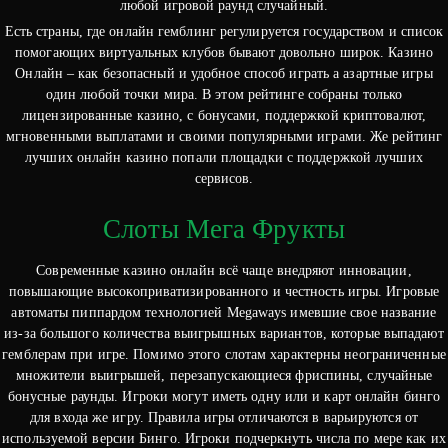
любой игровой раунд случайный.
Есть страны, где онлайн гемблинг регулируется государством и список
помогающих виртуальных клубов бывают довольно широк. Казино
Онлайн – как безопасный и удобное способ играть а азартные игры
один любой точки мира. В этом рейтинге собраны только
лицензированные казино, с бонусами, поддержкой криптовалют,
мгновенными выплатами и своими популярными играми. Же рейтинг
лучших онлайн казино попали площадки с поддержкой лучших
сервисов.
Слоты Мега Фрукты
Современные казино онлайн всё чаще внедряют инновации,
повышающие высокоприватизированного и честность игры. Игровые
автоматы пиппардом технологией Megaways имевшие свое название
из-за большого количества выигрышных вариантов, которые выпадают
гемблерам при игре. Помимо этого слотам характерны неограниченные
множители выигрышей, перезапускающиеся фриспины, случайные
бонусные раунды. Игроки могут иметь одну или и карт онлайн бинго
для входа же игру. Правила игры отличаются в варьируются от
используемой версии Бинго. Игроки подчеркнуть числа по мере как их