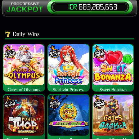
Daily Wins
Gates of Olympus
Starlight Princess
Sweet Bonanza