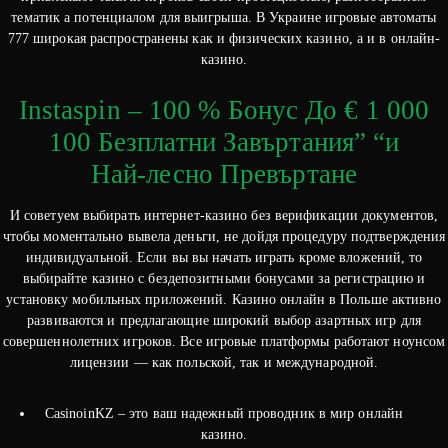
тематик а потенциалом для выигрыша. В Украине игровые автоматы
777 широкая распространены как и физических казино, а и в онлайн-
казино.
Instaspin – 100 % Бонус До € 1 000
100 Безплатни Завъртания” “и
Най‑лесно Превъртане
И советуем выбирать интернет-казино без верификации документов,
чтобы моментально вывела деньги, не дойдя процедуру подтверждения
индивидуальной. Если вы вы начать играть кроме вложений, то
выбирайте казино с бездепозитными бонусами за регистрацию и
установку мобильных приложений. Казино онлайн в Польше активно
развиваются и предлагающие широкий выбор азартных игр для
совершеннолетних игроков. Все игровые платформы работают ноунсом
лицензии — как польской, так и международной.
CasinoinKZ – это ваш надежный проводник в мир онлайн
казино.