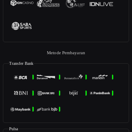
Metode Pembayaran
Transfer Bank
Pulsa