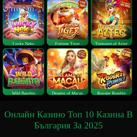
Lucky Neko
Fortune Tiger
Treasures of Aztec
Wild Bandito
Dreams of Macau
Rooster Rumble
Онлайн Казино Топ 10 Казина В
България За 2025