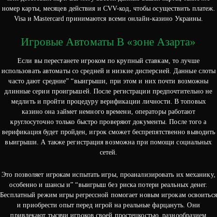
номер карты, месяцев действия и CVV-код, чтобы осуществить платеж.
Visa и Mastercard принимаются всеми онлайн-казино Украины.
Игровые Автоматы В «зоне Азарта»
Если вы перестанете игроком по крупный ставкам, то лучше
использовать автоматы со средней и низкие дисперсией. Данные слоты
часто дают средние” “выигрыши, при этом и них почти возможны
длинные серии проигрышей. После регистрации предпочтительно не
медлить и пройти процедуру верификации личности. В топовых
казино она займет немного времени, операторы работают
круглосуточно только быстро проверяют документы. После того а
верификация будет пройден, игрок сможет беспрепятственно выводить
выигрыши. А также регистрация возможна при помощи социальных
сетей.
Это позволяет игрокам испытать игры, проанализировать их механику,
особенно и шансы и” “выигрыш без риска потери реальных денег.
Бесплатный режим игры регрессной помогает новым игрокам освоиться
и приобрести опыт перед игрой на реальные фарцануть. Они
привлекают тысячи игроков своей простецкостью, разнообразием