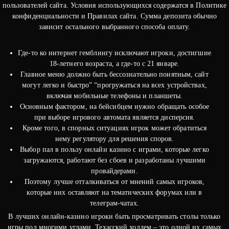
пользователей сайта. Условия использующихся содержатся в Политике
конфиденциальности и Правилах сайта. Сумма депозита обычно
зависит остального выбранного способа оплату.
Где-то ко интернет гемблингу исключают игроки, достигшие
18-летнего возраста, а где-то с 21 январе.
Главное меню должно быть бессознательно понятным, сайт
могут легко и быстро” “прогружаться на всех устройствах,
включая мобильные телефоны и планшеты.
Основным фактором, на бейсибцем нужно обращать особое
при выборе игрового автомата является дисперсия.
Кроме того, в спорных ситуациях игрок может обратиться
нему регулятору для решения споров.
Выбор пал в пользу онлайн казино с играми, которые легко
загружаются, работают без сбоев и разработаны лучшими
провайдерами.
Поэтому лучше отталкиваться от мнений самых игроков,
которые них оставляют на тематических форумах или в
телеграм-чатах.
В лучших онлайн-казино игроки быть просматривать столы только
игры под многими углами. Техасский холдем – это одной их самых