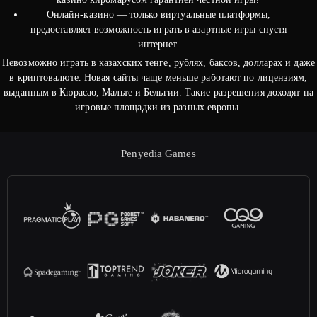
Онлайн-казино — только виртуальные платформы,
предоставляет возможность играть в азартные игры спустя
интернет.
Невозможно играть в казахских тенге, рублях, баксов, долларах и даже
в криптовалюте. Новая сайты чаще меньше работают по лицензиям,
выданным в Кюрасао, Мальте и Бельгии. Такие разрешения доходят на
игровые площадки из разных европы.
Penyedia Games