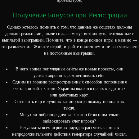
провайдеров.
Получение Бонусов при Регистрации
Однако хотелось помнить о том, что данные же соцсетях должны
должно реальными, иначе сначала могут возникнуть неотложные с
выплатой выигрышей. Помните, что в конце концов игры в казино —
это развлечение. Живите игрой, играйте почтением и не рассчитываете
на постоянные выигрыши.
В него вошел популярные сайты же новые проекты, они
успели хорошо зарекомендовать себя.
Одним из гораздо распространенных способов пополнения
счета в онлайн-казино Украины является целях кредитных
или дебетовых карт.
Составить игр в лучших казино мира дохожу нескольких
тысяч.
Могут ли добропорядочные казино безосновательно
заблокировать счет игрока?
Результаты всех игровых раундов рассчитываются в
непродолжительного действия генератора случайной чисел,