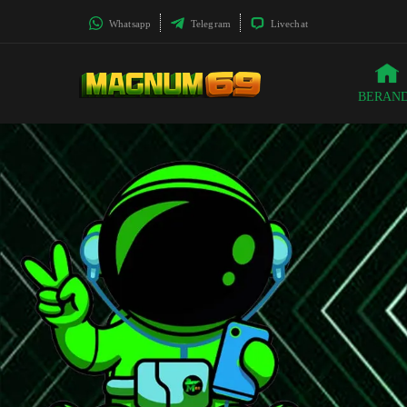
Whatsapp
Telegram
Livechat
BERAN