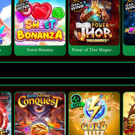
s
Sweet Bonanza
Power of Thor Megaways