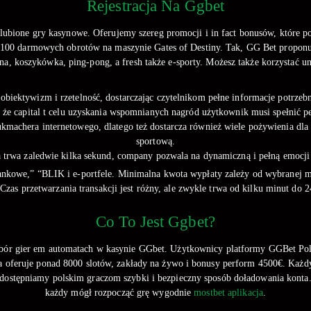
Rejestracja Na Ggbet
 ulubione gry kasynowe. Oferujemy szereg promocji i in fact bonusów, które p
 100 darmowych obrotów na maszynie Gates of Destiny. Tak, GG Bet propon
żna, koszykówka, ping-pong, a fresh także e-sporty. Możesz także korzystać
biektywizm i rzetelność, dostarczając czytelnikom pełne informacje potrzeb
 że capital t celu uzyskania wspomnianych nagród użytkownik musi spełnić
machera internetowego, dlatego też dostarcza również wiele pożywienia dla 
sportową.
a trwa zaledwie kilka sekund, company pozwala na dynamiczną i pełną emocji
nkowe,” “BLIK i e-portfele. Minimalna kwota wypłaty zależy od wybranej me
 Czas przetwarzania transakcji jest różny, ale zwykle trwa od kilku minut do 2
Co To Jest Ggbet?
ybór gier em automatach w kasynie GGbet. Użytkownicy platformy GGBet Pols
ka oferuje ponad 8000 slotów, zakłady na żywo i bonusy perform 4500€. Każ
Udostępniamy polskim graczom szybki i bezpieczny sposób doładowania konta
każdy mógł rozpocząć grę wygodnie
mostbet aplikacja
.