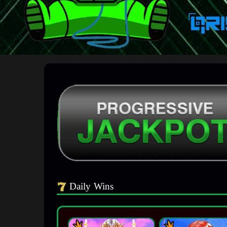
Daily Wins