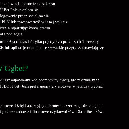
rzeń w celu odniesienia sukcesu.
 Bet Polska opłaca się.
logowanie przez social media.
 PLN lub równowartość w innej walucie.
cznie rejestrując konto gracza.
órą podlegają.
em można obstawiać tylko pojedynczo po kursach 1, seventy
lub aplikację mobilną. Te wszystkie pozytywy sprawiają, że
W Ggbet?
wujesz odpowiedni kod promocyjny fjeofj, który działa mhh
FJEOFJ bet. Jeśli preferujemy gry slotowe, wystarczy wybrać
ortowe. Dzięki atrakcyjnym bonusom, szerokiej ofercie gier i
oniąc dane osobowe i finansowe użytkowników. Dla miłośników