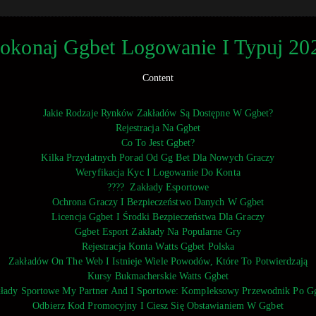
okonaj Ggbet Logowanie I Typuj 20
Content
Jakie Rodzaje Rynków Zakładów Są Dostępne W Ggbet?
Rejestracja Na Ggbet
Co To Jest Ggbet?
Kilka Przydatnych Porad Od Gg Bet Dla Nowych Graczy
Weryfikacja Kyc I Logowanie Do Konta
???? ️ Zakłady Esportowe
Ochrona Graczy I Bezpieczeństwo Danych W Ggbet
Licencja Ggbet I Środki Bezpieczeństwa Dla Graczy
Ggbet Esport Zakłady Na Popularne Gry
Rejestracja Konta Watts Ggbet Polska
Zakładów On The Web I Istnieje Wiele Powodów, Które To Potwierdzają
Kursy Bukmacherskie Watts Ggbet
łady Sportowe My Partner And I Sportowe: Kompleksowy Przewodnik Po G
Odbierz Kod Promocyjny I Ciesz Się Obstawianiem W Ggbet