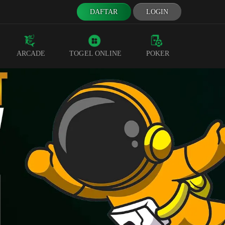
DAFTAR
LOGIN
ARCADE
TOGEL ONLINE
POKER