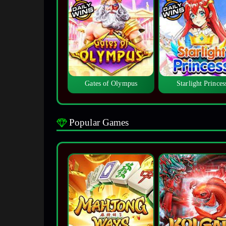
Gates of Olympus
Starlight Princes
Popular Games