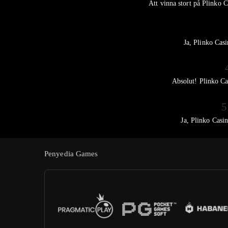
Att vinna stort på Plinko C
Ja, Plinko Casi
Absolut! Plinko Ca
5
Ja, Plinko Casin
Penyedia Games