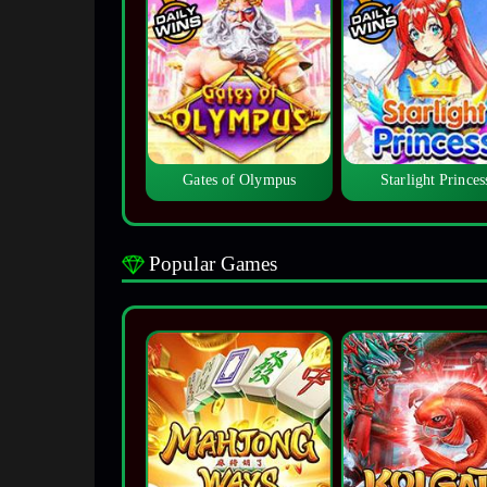
Gates of Olympus
Starlight Princes
Popular Games