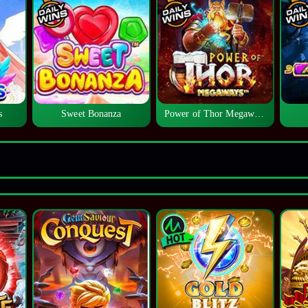
s
Sweet Bonanza
Power of Thor Megaways