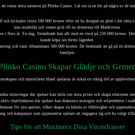
 att vinna stora summor på Plinko Casino. Låt oss ta en titt på några av de mes
och lyckades vinna 100 000 kronor efter att ha droppat en plott i det rätta o
sina studielån och resten gick till en drömresa till Maldiverna.
e i flera år. En dag, förändrade han allt med en vinst på 250 000 kronor. Det v
kunde köpa sin första lägenhet.
rnering och vann tillsammans 300 000 kronor. De beslutade att gå på en drömsem
familjen.
Plinko Casino Skapar Glädje och Geme
enskapen och atmosfären bland spelarna är också en viktig del av upplevelsen
dna turneringar där spelare kan tävla om stora priser och skapa relationer m
aktiv chattfunktion där spelare kan diskutera strategier och erfarenheter i real
bonusar för nya spelare, vilket skapar en känsla av tillhörighet och uppmuntra
g och kampanjer som uppmuntrar spelare att engagera sig och ha roligt til
Tips för att Maximera Dina Vinstchanser