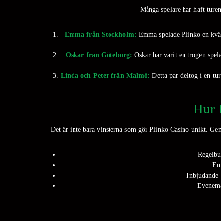
Många spelare har haft turen
Emma från Stockholm:
Emma spelade Plinko en kväll 
Oskar från Göteborg:
Oskar har varit en trogen spelar
Linda och Peter från Malmö:
Detta par deltog i en tu
Hur 
Det är inte bara vinsterna som gör Plinko Casino unikt. Gem
Regelbun
En 
Inbjudande 
Eveneman