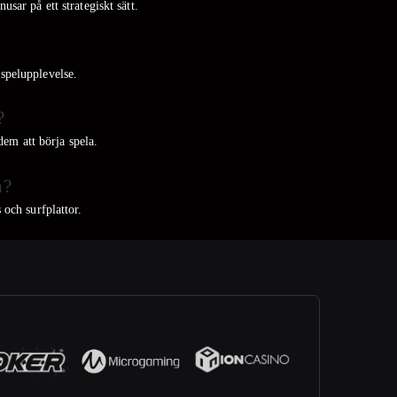
sar på ett strategiskt sätt.
 spelupplevelse.
?
em att börja spela.
n?
 och surfplattor.