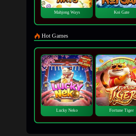
Mahjong Ways
Koi Gate
Hot Games
Lucky Neko
Fortune Tiger