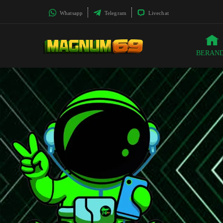
Whatsapp
Telegram
Livechat
BERAN