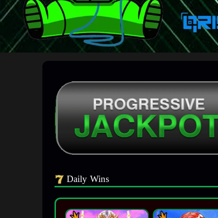
Daily Wins