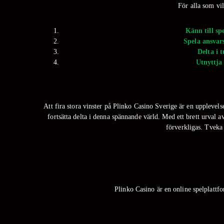
För alla som vil
Känn till spe
Spela ansvars
Delta i 
Utnyttja
Att fira stora vinster på Plinko Casino Sverige är en upplevel
fortsätta delta i denna spännande värld. Med ett brett urval 
förverkligas. Tveka 
Plinko Casino är en online spelplattfo