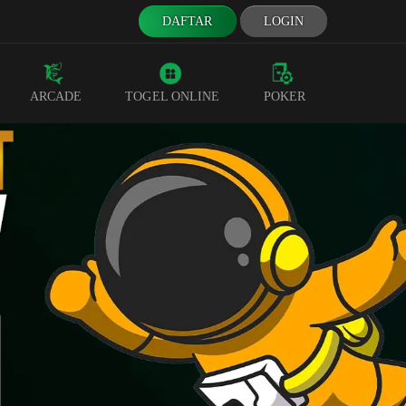
DAFTAR
LOGIN
ARCADE
TOGEL ONLINE
POKER