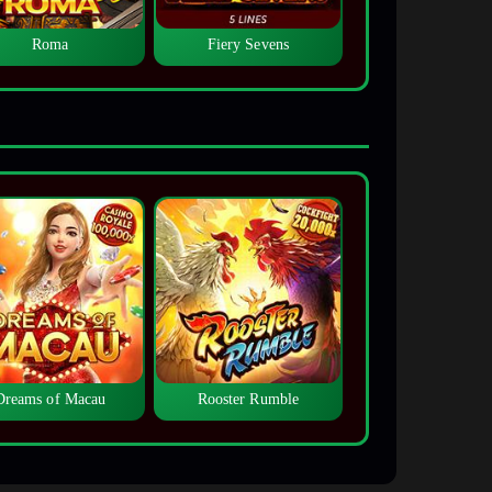
Roma
Fiery Sevens
Dreams of Macau
Rooster Rumble