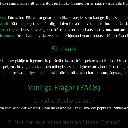
l öka sina chanser att vinna stort på Plinko Casino, här är några värdefulla tips
let:
Förstå hur Plinko fungerar och vilka strategier som kan ge dig bästa chan
fullt:
Sätt en budget och håll dig till den för att undvika att förlora mer än 
turneringar:
Dessa ofta erbjuder större vinster och chansen att vinna mot andr
 bonusar:
Se till att utnyttja eventuella erbjudanden och bonusar för att öka di
Slutsats
se fullt av glädje och gemenskap. Berättelserna från spelare som Emma, Oskar 
av spel, en aktiv gemenskap, och mängder av möjligheter att vinna, är det ingen
inte att prova din lycka och kanske blir du nästa som har en framgångssaga at
Vanliga Frågor (FAQs)
1. Vad är Plinko Casino?
rm som erbjuder ett stort urval av casinospel, inklusive det populära Plinko-spe
2. Hur kan man vinna stort på Plinko Casino?