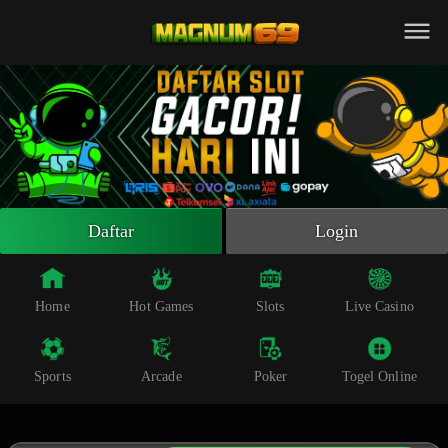
Beranda
Slot Online
Live Casino
Sportsbook
Arcade
Togel Online
Daftar
Login
Poker
Whatsapp
Home
Hot Games
Slots
Live Casino
Telegram
Sports
Arcade
Poker
Togel Online
Livechat