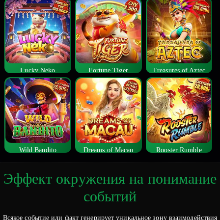
Lucky Neko
Fortune Tiger
Treasures of Aztec
Wild Bandito
Dreams of Macau
Rooster Rumble
Эффект окружения на понимание
событий
Всякое событие или факт генерирует уникальное зону взаимодействия