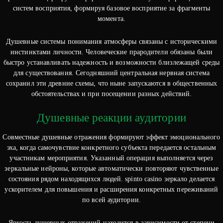
систем восприятия, формируя базовое восприятие за фрагменты
момента.
Душевные системы понимания атмосферы связаны с историческими
инстинктами личности. Человеческие прародители обязаны были
быстро устанавливать надежность и возможности близлежащей среды
для существования. Сегодняшний центральная нервная система
сохранил эти древние схемы, что ныне запускаются в общественных
обстоятельствах и при посещении разных действий.
Душевные реакции аудитории
Совместные душевные отражения формируют эффект эмоционального
эха, когда самочувствие конкретного субъекта передается остальным
участникам мероприятия. Указанный операция выполняется через
зеркальные нейроны, которые автоматически повторяют чувственные
состояния рядом находящихся людей. spinto casino зеркало делается
ускорителем для повышения и расширения конкретных переживаний
по всей аудитории.
Яркость душевных отражений находится в зависимости от степени