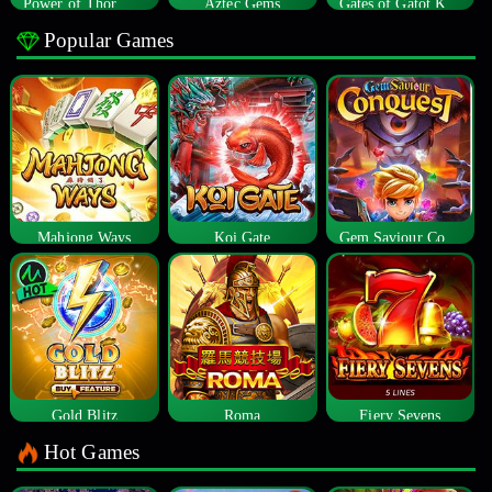
Power of Thor Megaways
Aztec Gems
Gates of Gatot Kaca
Popular Games
Mahjong Ways
Koi Gate
Gem Saviour Conquest
Gold Blitz
Roma
Fiery Sevens
Hot Games