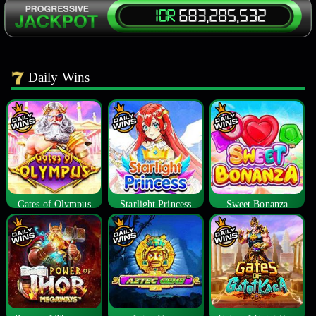
Daily Wins
Gates of Olympus
Starlight Princess
Sweet Bonanza