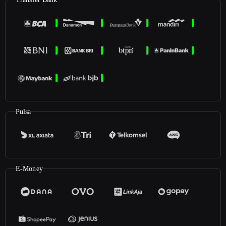
Pulsa
E-Money