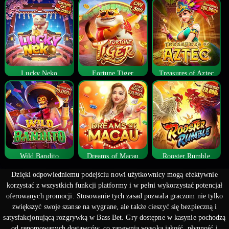
Lucky Neko
Fortune Tiger
Treasures of Aztec
Wild Bandito
Dreams of Macau
Rooster Rumble
Dzięki odpowiedniemu podejściu nowi użytkownicy mogą efektywnie
korzystać z wszystkich funkcji platformy i w pełni wykorzystać potencjał
oferowanych promocji. Stosowanie tych zasad pozwala graczom nie tylko
zwiększyć swoje szanse na wygrane, ale także cieszyć się bezpieczną i
satysfakcjonującą rozgrywką w Bass Bet. Gry dostępne w kasynie pochodzą
od renomowanych dostawców, co zapewnia wysoką jakość, płynność i