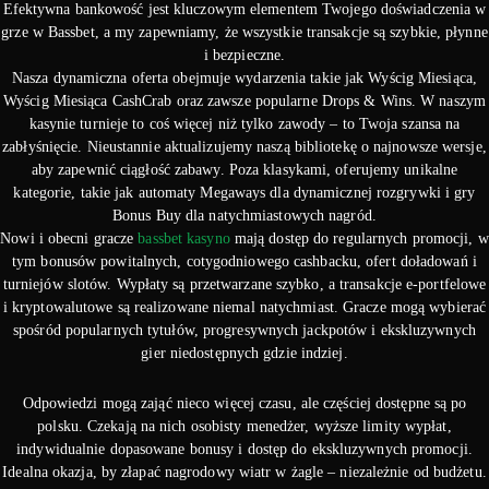
Efektywna bankowość jest kluczowym elementem Twojego doświadczenia w
grze w Bassbet, a my zapewniamy, że wszystkie transakcje są szybkie, płynne
i bezpieczne.
Nasza dynamiczna oferta obejmuje wydarzenia takie jak Wyścig Miesiąca,
Wyścig Miesiąca CashCrab oraz zawsze popularne Drops & Wins. W naszym
kasynie turnieje to coś więcej niż tylko zawody – to Twoja szansa na
zabłyśnięcie. Nieustannie aktualizujemy naszą bibliotekę o najnowsze wersje,
aby zapewnić ciągłość zabawy. Poza klasykami, oferujemy unikalne
kategorie, takie jak automaty Megaways dla dynamicznej rozgrywki i gry
Bonus Buy dla natychmiastowych nagród.
Nowi i obecni gracze
bassbet kasyno
mają dostęp do regularnych promocji, w
tym bonusów powitalnych, cotygodniowego cashbacku, ofert doładowań i
turniejów slotów. Wypłaty są przetwarzane szybko, a transakcje e-portfelowe
i kryptowalutowe są realizowane niemal natychmiast. Gracze mogą wybierać
spośród popularnych tytułów, progresywnych jackpotów i ekskluzywnych
gier niedostępnych gdzie indziej.
Odpowiedzi mogą zająć nieco więcej czasu, ale częściej dostępne są po
polsku. Czekają na nich osobisty menedżer, wyższe limity wypłat,
indywidualnie dopasowane bonusy i dostęp do ekskluzywnych promocji.
Idealna okazja, by złapać nagrodowy wiatr w żagle – niezależnie od budżetu.