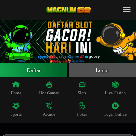
Beranda
Slot Online
Live Casino
Sportsbook
Arcade
Togel Online
Daftar
Login
Poker
Whatsapp
Home
Hot Games
Slots
Live Casino
Telegram
Sports
Arcade
Poker
Togel Online
Livechat