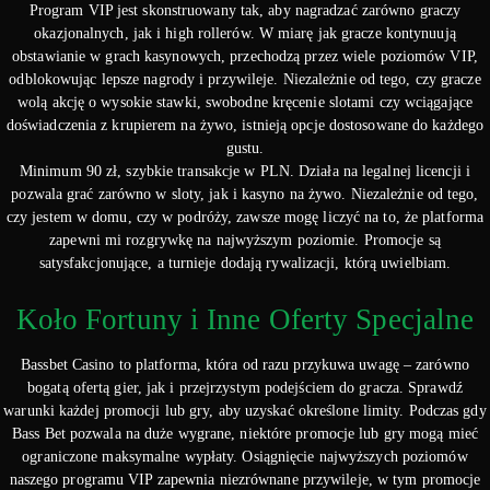
Program VIP jest skonstruowany tak, aby nagradzać zarówno graczy
okazjonalnych, jak i high rollerów. W miarę jak gracze kontynuują
obstawianie w grach kasynowych, przechodzą przez wiele poziomów VIP,
odblokowując lepsze nagrody i przywileje. Niezależnie od tego, czy gracze
wolą akcję o wysokie stawki, swobodne kręcenie slotami czy wciągające
doświadczenia z krupierem na żywo, istnieją opcje dostosowane do każdego
gustu.
Minimum 90 zł, szybkie transakcje w PLN. Działa na legalnej licencji i
pozwala grać zarówno w sloty, jak i kasyno na żywo. Niezależnie od tego,
czy jestem w domu, czy w podróży, zawsze mogę liczyć na to, że platforma
zapewni mi rozgrywkę na najwyższym poziomie. Promocje są
satysfakcjonujące, a turnieje dodają rywalizacji, którą uwielbiam.
Koło Fortuny i Inne Oferty Specjalne
Bassbet Casino to platforma, która od razu przykuwa uwagę – zarówno
bogatą ofertą gier, jak i przejrzystym podejściem do gracza. Sprawdź
warunki każdej promocji lub gry, aby uzyskać określone limity. Podczas gdy
Bass Bet pozwala na duże wygrane, niektóre promocje lub gry mogą mieć
ograniczone maksymalne wypłaty. Osiągnięcie najwyższych poziomów
naszego programu VIP zapewnia niezrównane przywileje, w tym promocje