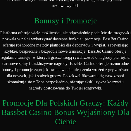
uczciwe wyniki.
Bonusy i Promocje
Platforma oferuje wiele możliwości, ale odpowiednie podejście do rozgrywki
pozwala w pełni wykorzystać dostępne funkcje i promocje. BassBet Casino
oferuje różnorodne metody płatności dla depozytów i wypłat, zapewniając
szybkie, bezpieczne i bezproblemowe transakcje. BassBet Casino oferuje
regularne turnieje, w których gracze mogą rywalizować o nagrody pieniężne,
darmowe spiny i ekskluzywne nagrody. BassBet Casino oferuje różnorodne
bonusy i promocje zaprojektowane w celu ulepszenia wrażeń z gry zarówno
dla nowych, jak i stałych graczy. Po zakwalifikowaniu się nasz zespół
skontaktuje się z Tobą bezpośrednio, oferując ekskluzywne korzyści i
nagrody dostosowane do Twojej rozgrywki.
Promocje Dla Polskich Graczy: Każdy
Bassbet Casino Bonus Wyjaśniony Dla
Ciebie