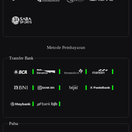
Metode Pembayaran
Transfer Bank
Pulsa