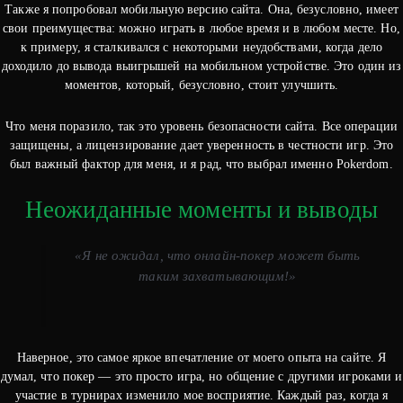
Также я попробовал мобильную версию сайта. Она, безусловно, имеет
свои преимущества: можно играть в любое время и в любом месте. Но,
к примеру, я сталкивался с некоторыми неудобствами, когда дело
доходило до вывода выигрышей на мобильном устройстве. Это один из
моментов, который, безусловно, стоит улучшить.
Что меня поразило, так это уровень безопасности сайта. Все операции
защищены, а лицензирование дает уверенность в честности игр. Это
был важный фактор для меня, и я рад, что выбрал именно Pokerdom.
Неожиданные моменты и выводы
«Я не ожидал, что онлайн-покер может быть
таким захватывающим!»
Наверное, это самое яркое впечатление от моего опыта на сайте. Я
думал, что покер — это просто игра, но общение с другими игроками и
участие в турнирах изменило мое восприятие. Каждый раз, когда я