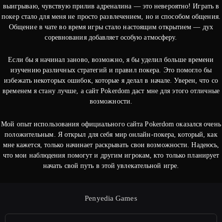
выигрываю, чувствую прилив адреналина — это невероятно! Играть в
покер стало для меня не просто развлечением, но и способом общения.
Общение в чате во время игры стало настоящим открытием — дух
соревнования добавляет особую атмосферу.
Если бы я начинал заново, возможно, я бы уделил больше времени
изучению различных стратегий и правил покера. Это помогло бы
избежать некоторых ошибок, которые я делал в начале. Уверен, что со
временем я стану лучше, а сайт Pokerdom даст мне для этого отличные
возможности.
Мой опыт использования официального сайта Pokerdom оказался очень
положительным. Я открыл для себя мир онлайн-покера, который, как
мне кажется, только начинает раскрывать свои возможности. Надеюсь,
что мои наблюдения помогут и другим игрокам, кто только планирует
начать свой путь в этой увлекательной игре.
Penyedia Games