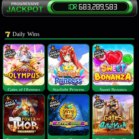
Daily Wins
Gates of Olympus
Starlight Princess
Sweet Bonanza