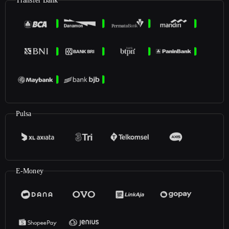
Transfer Bank
Pulsa
E-Money