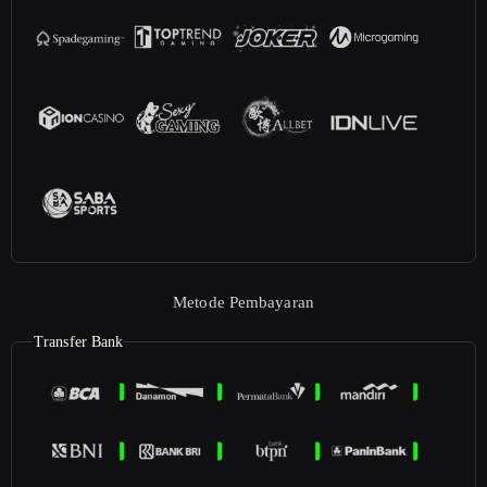
Metode Pembayaran
Transfer Bank