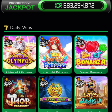
Daily Wins
Gates of Olympus
Starlight Princess
Sweet Bonanza