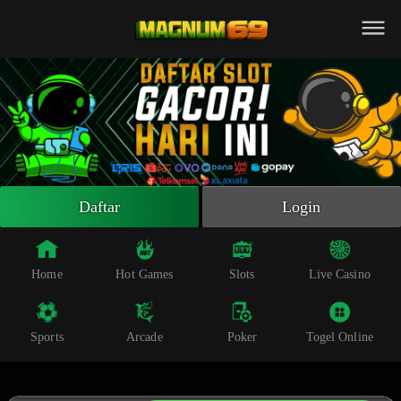
Beranda
Slot Online
Live Casino
Sportsbook
Arcade
Togel Online
Daftar
Login
Poker
Whatsapp
Home
Hot Games
Slots
Live Casino
Telegram
Sports
Arcade
Poker
Togel Online
Livechat