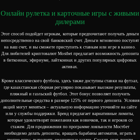
Онлайн рулетка и карточные игры с живыми
дилерами
Этот способ подойдет игрокам, которые предпочитают получать деньги
непосредственно на свой банковский счет. Деньги мгновенно поступят
на ваш счет, и вы сможете приступить к ставкам или игре в казино.
Для любителей криптовалют Mostbet предлагает возможность депозита
в биткоинах, эфириуме, лайткоинах и других популярных цифровых
активах.
Кроме классического футбола, здесь также доступны ставки на футзал,
где казахстанская сборная регулярно показывает высокие результаты,
пляжный и гаэльский футбол. Этот бонус позволяет получить
дополнительные средства в размере 125% от первого депозита. Условия
акций могут меняться – актуальную информацию уточняйте на сайте
или у службы поддержки. Бренд предлагает вариативные лимиты,
которые удовлетворят пожелания как новичков, так и игроков со
стажем. Для продвижения по программе лояльности Мостбет
необходимо делать депозиты, вращать барабаны автоматов, играть в
другие игры, выполнять ежедневные задачи. Создать счет, внести