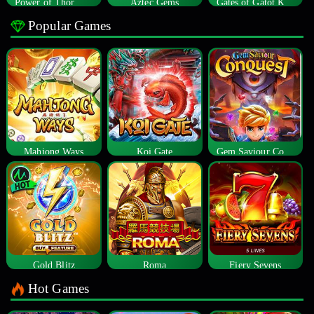
Power of Thor Megaways
Aztec Gems
Gates of Gatot Kaca
Popular Games
Mahjong Ways
Koi Gate
Gem Saviour Conquest
Gold Blitz
Roma
Fiery Sevens
Hot Games