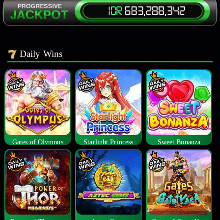
Daily Wins
Gates of Olympus
Starlight Princess
Sweet Bonanza