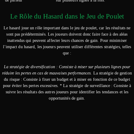
de parieur
sur plusieurs lignes à la fois.
Le Rôle du Hasard dans le Jeu de Poulet
Le hasard joue un rôle important dans le jeu de poulet, car les résultats ne
sont pas prédéterminés. Les joueurs doivent donc faire face à des aléas
inattendus qui peuvent affecter leurs chances de gain. Pour minimiser
l’impact du hasard, les joueurs peuvent utiliser différentes stratégies, telles
que :
La stratégie de diversification : Consiste à miser sur plusieurs lignes pour
réduire les pertes en cas de mauvaises performances.
La stratégie de gestion
du risque : Consiste à fixer un budget et à miser en fonction de ce budget
pour éviter les pertes excessives. * La stratégie de surveillance : Consiste à
suivre les résultats des autres joueurs pour identifier les tendances et les
opportunités de gain.