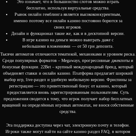
Это означает, что в большинство слотов можно играть
бесплатно, используя виртуальные средства.
Рынок онлайн гемблинга является высококонкурентным,
именно поэтому все онлайн казино постоянно борются за
своих игроков.
Дизайн и функционал такие же, как и в десктопной версии.
В игре казино на деньги можно выиграть даже с
небольшими вложениями — от 50 грн депозита.
Тысячи автоматов отличаются тематикой, механиками и уровнем риска.
Среди популярных форматов – Megaways, прогрессивные джекпоты и
бонусные функции. 22Bet – крупный международный бренд, который
объединяет ставки и онлайн казино. Платформа предлагает широкий
выбор игр, live-раздел и удобную мобильную версию. Фриспины за
регистрацию — это приветственный бонус от казино, который
предоставляется вновь зарегистрированным пользователям. Суть
предложения сводится к тому, что игрок получает набор бесплатных
вращений на определённых игровых автоматах, не внося собственные
средства.
Эта поддержка доступна через чат, электронную почту и телефон.
Игроки также могут найти на сайте казино раздел FAQ, в котором