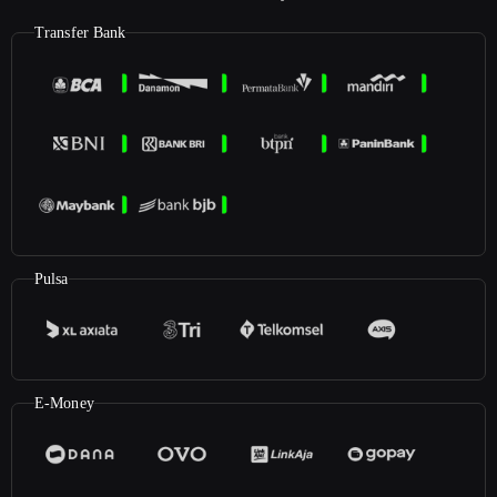
Transfer Bank
Pulsa
E-Money