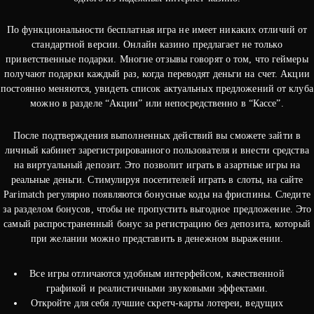
По функциональности бесплатная игра не имеет никаких отличий от
стандартной версии. Онлайн казино предлагает не только
приветственные подарки. Многие отзывы говорят о том, что геймеры
получают подарки каждый раз, когда переводят деньги на счет. Акции
постоянно меняются, увидеть список актуальных предложений от клуба
можно в разделе “Акции” или непосредственно в “Кассе”.
После подтверждения выполненных действий вы сможете зайти в
личный кабинет зарегистрированного пользователя и внести средства
на виртуальный депозит. Это позволит играть в азартные игры на
реальные деньги. Стимулируя посетителей играть в слоты, на сайте
Parimatch регулярно появляются бонусные коды на фриспины. Следите
за разделом бонусов, чтобы не пропустить выгодное предложение. Это
самый распространенный бонус за регистрацию без депозита, который
при желании можно представить в денежном выражении.
Все игры отличаются удобным интерфейсом, качественной
графикой и реалистичными звуковыми эффектами.
Откройте для себя лучшие скретч-карты лотереи, ведущих