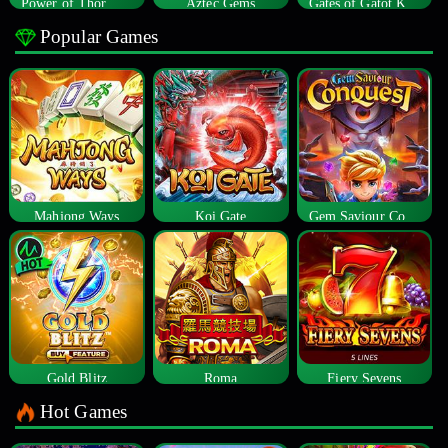
Power of Thor Megaways
Aztec Gems
Gates of Gatot Kaca
Popular Games
Mahjong Ways
Koi Gate
Gem Saviour Conquest
Gold Blitz
Roma
Fiery Sevens
Hot Games