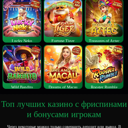
Lucky Neko
Fortune Tiger
Treasures of Aztec
Wild Bandito
Dreams of Macau
Rooster Rumble
Топ лучших казино с фриспинами
и бонусами игрокам
Через некоторые можно только совершить депозит или вывод. В