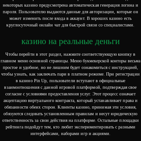
некоторых казино предусмотрена автоматическая генерация логина и
пароля. Пользователю выдаются данные для авторизации, которые он
может изменить после входа в аккаунт. В хороших казино есть
круглосуточный онлайн чат для быстрой связи со специалистами.
казино на реальные деньги
Чтобы перейти в этот раздел, нажмите соответствующую кнопку в
главном меню основной страницы. Меню букмекерской конторы весьма
простое и удобное, но не лишним будет ознакомиться с инструкцией,
чтобы узнать, как заключать пари в платном режиме. При регистрации
в казино Pin Up, пользователи вступают в официальные
взаимоотношения с данной игровой платформой, подтверждая свое
согласие с условиями предоставления услуг. Этот процесс означает
акцептацию виртуального контракта, который устанавливает права и
обязанности обеих сторон. Клиенты казино, принимая эти условия,
обязуются следовать установленным правилам и несут юридическую
ответственность за свои действия на платформе. Остальные площадки
рейтинга подойдут тем, кто любит экспериментировать с разными
интерфейсами, наборами игр и акциями.