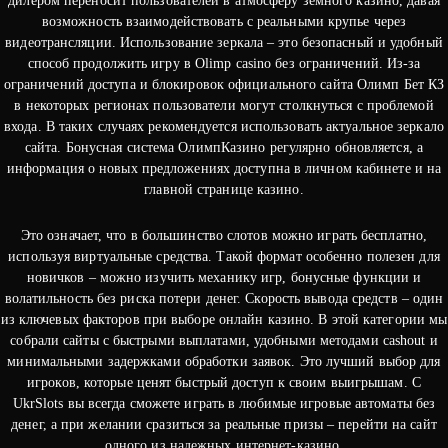
дилером переносит пользователей в атмосферу земного казино, давая
возможность взаимодействовать с реальными крупье через
видеотрансляции. Использование зеркала – это безопасный и удобный
способ продолжить игру в Olimp casino без ограничений. Из-за
ограничений доступа и блокировок официального сайта Олимп Бет КЗ
в некоторых регионах пользователи могут столкнуться с проблемой
входа. В таких случаях рекомендуется использовать актуальное зеркало
сайта. Бонусная система ОлимпКазино регулярно обновляется, а
информация о новых предложениях доступна в личном кабинете и на
главной странице казино.
Это означает, что в большинство слотов можно играть бесплатно,
используя виртуальные средства. Такой формат особенно полезен для
новичков – можно изучить механику игр, бонусные функции и
волатильность без риска потери денег. Скорость вывода средств – один
из ключевых факторов при выборе онлайн казино. В этой категории мы
собрали сайты с быстрыми выплатами, удобными методами cashout и
минимальными задержками обработки заявок. Это лучший выбор для
игроков, которые ценят быстрый доступ к своим выигрышам. С
UkrSlots вы всегда сможете играть в любимые игровые автоматы без
денег, а при желании сразиться за реальные призы – перейти на сайт
одного из надежных интернет-казино.