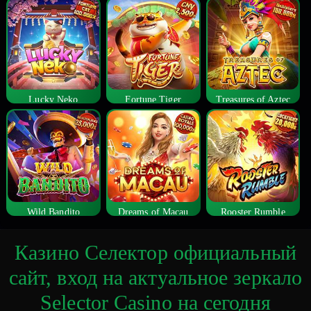
Lucky Neko
Fortune Tiger
Treasures of Aztec
Wild Bandito
Dreams of Macau
Rooster Rumble
Казино Селектор официальный
сайт, вход на актуальное зеркало
Selector Casino на сегодня