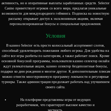
активность, но и оперативные выплаты заработанных средств. Selector
Casino приветствует игроков со всего мира, предлагая уникальные
возможности для международного гейминга. Подписка на новостную
рассылку открывает доступ к эксклюзивным акциям, включая
персонализированные бонусы и специальные предложения.
Условия
В казино Selector есть просто колоссальный ассортимент слотов,
способный удовлетворить пожелания любого игрока. Для удобства на
сайте все игры разбиты по категориям, а также работает поиск. Кроме
основной бонусной программы, пользователя казино селектор онлайн
ждут увлекательные акции, казино селектор бездепозитные бонусы,
подарки ко дню рождения и многое другое. К дополнительным плюсам
можно отнести многоуровневую программу лояльности и регулярные
турниры. Также администрация продолжает работать над улучшением
своего сайта.
На платформе представлены игры от ведущих
разработчиков, что гарантирует высокое качество и
честность.