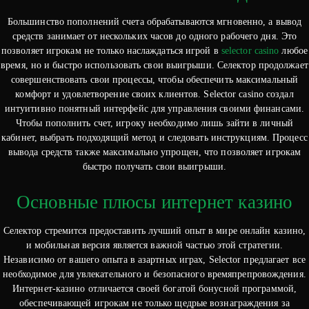
Большинство пополнений счета обрабатываются мгновенно, а вывод
средств занимает от нескольких часов до одного рабочего дня. Это
позволяет игрокам не только наслаждаться игрой в
selector casino
любое
время, но и быстро использовать свои выигрыши. Селектор продолжает
совершенствовать свои процессы, чтобы обеспечить максимальный
комфорт и удовлетворение своих клиентов. Selector casino создал
интуитивно понятный интерфейс для управления своими финансами.
Чтобы пополнить счет, игроку необходимо лишь зайти в личный
кабинет, выбрать подходящий метод и следовать инструкциям. Процесс
вывода средств также максимально упрощен, что позволяет игрокам
быстро получать свои выигрыши.
Основные плюсы интернет казино
Селектор стремится предоставить лучший опыт в мире онлайн казино,
и мобильная версия является важной частью этой стратегии.
Независимо от вашего опыта в азартных играх, Selector предлагает все
необходимое для увлекательного и безопасного времяпрепровождения.
Интернет-казино отличается своей богатой бонусной программой,
обеспечивающей игрокам не только щедрые вознаграждения за