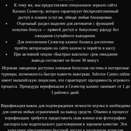
К тому же, мы предоставляем специальное зеркало сайта
Казино Селектор, которое гарантирует беспрепятственный
доступ к нашим услугам, обходя любые блокировки.
Отдельный раздел выделен для автоматов с функцией
покупки бонуса — прямой доступ к бонусному раунду без
ожидания случайного выпадения.
Для пополнения Селектор казино баланса достаточно
пройти авторизацию на сайте казино и перейти в кассу.
При активной опции «Быстрые выплаты» срок ожидания
вывода составляет не более 30 минут.
Игрокам заведения доступна лояльная бонусная система и интересные
турниры, возможность быстро вывести выигрыш. Selector Casino online
имеет мальтийскую лицензию, что гарантирует прозрачность игрового
процесса. Процедура верификации в Селектор казино занимает от 1 до
3 рабочих дней.
Верификация важна для подтверждения личности игрока и необходима
для снятия любых ограничений на вывод средств. Обычно в процессе
верификации требуется предоставить скан-копию или фотографию
паспорта или водительского удостоверения в хорошем качестве. Эти
категории обеспечивают быстрый доступ к различным аспектам