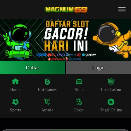
Beranda
Slot Online
Live Casino
Sportsbook
Arcade
Togel Online
Daftar
Login
Poker
Whatsapp
Home
Hot Games
Slots
Live Casino
Telegram
Sports
Arcade
Poker
Togel Online
Livechat