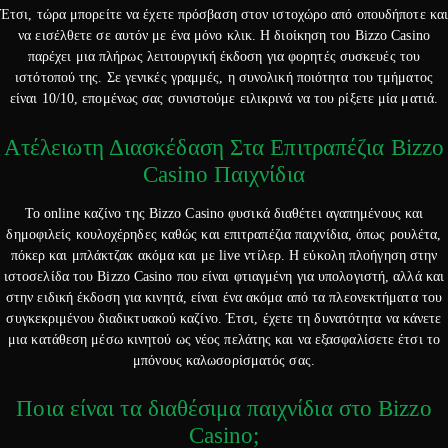
Έτσι, τώρα μπορείτε να έχετε πρόσβαση στον ιστοχώρο από οπουδήποτε κα
να εισέλθετε σε αυτόν με ένα μόνο κλικ. Η διοίκηση του Bizzo Casino
παρέχει μια πλήρως λειτουργική έκδοση για φορητές συσκευές του
ιστότοπού της. Σε γενικές γραμμές, η συνολική ποιότητα του τμήματος
είναι 10/10, επομένως σας συνιστούμε ειλικρινά να του ρίξετε μία ματιά.
Ατέλειωτη Διασκέδαση Στα Επιτραπέζια Bizzo
Casino Παιχνίδια
Το online καζίνο της Bizzo Casino φυσικά διαθέτει αγαπημένους και
δημοφιλείς κουλοχέρηδες καθώς και επιτραπέζια παιχνίδια, όπως ρουλέτα,
πόκερ και μπλάκτζακ ακόμα και με live ντίλερ. Η εύκολη πλοήγηση στην
ιστοσελίδα του Bizzo Casino που είναι φτιαγμένη για υπολογιστή, αλλά και
στην ειδική έκδοση για κινητά, είναι ένα ακόμα από τα πλεονεκτήματα του
συγκεκριμένου διαδικτυακού καζίνο. Έτσι, έχετε τη δυνατότητα να κάνετε
μια κατάθεση μέσω κινητού ως νέος πελάτης και να εξασφαλίσετε έτσι το
μπόνους καλωσορίσματός σας.
Ποια είναι τα διαθέσιμα παιχνίδια στο Bizzo
Casino;