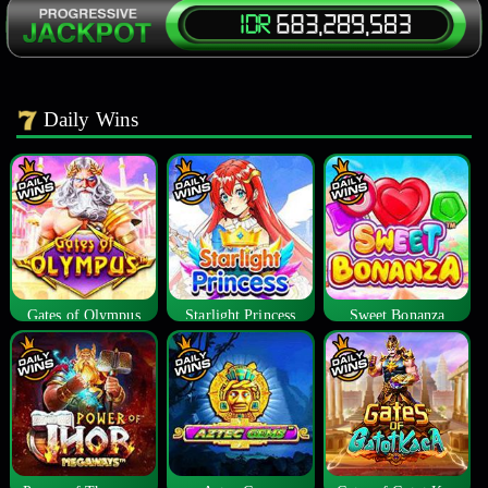
Daily Wins
Gates of Olympus
Starlight Princess
Sweet Bonanza