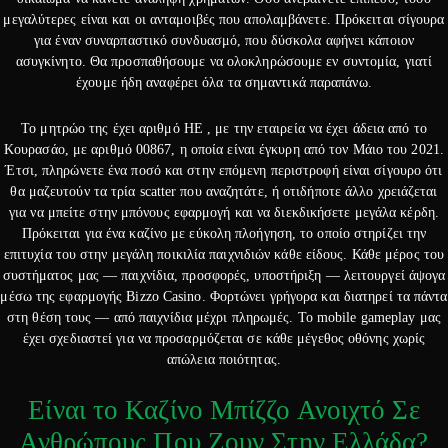
μεγαλύτερες είναι και οι ανταμοιβές που απολαμβάνετε. Πρόκειται σίγουρα
για έναν συναρπαστικό συνδυασμό, που δύσκολα αφήνει κάποιον
ασυγκίνητο. Θα προσπαθήσουμε να ολοκληρώσουμε εν συντομία, γιατί
έχουμε ήδη αναφέρει όλα τα σημαντικά παραπάνω.
Το μητρώο της έχει αριθμό ΗΕ , με την εταιρεία να έχει άδεια από το
Κουρασάο, με αριθμό 00867, η οποία είναι έγκυρη από τον Μάιο του 2021.
Έτσι, πληρώνετε ένα ποσό και στην επόμενη περιστροφή είναι σίγουρο ότι
θα μαζευτούν τα τρία scatter που αναζητάτε, ή οτιδήποτε άλλο χρειάζεται
για να μπείτε στην μπόνους εφαρμογή και να διεκδικήσετε μεγάλα κέρδη.
Πρόκειται για ένα καζίνο με εύκολη πλοήγηση, το οποίο στηρίζει την
επιτυχία του στην μεγάλη ποικιλία παιχνιδιών κάθε είδους. Κάθε μέρος του
συστήματος μας — παιχνίδια, προσφορές, υποστήριξη — λειτουργεί άψογα
μέσω της εφαρμογής Bizzo Casino. Φορτώνει γρήγορα και διατηρεί τα πάντα
στη θέση τους — από παιχνίδια μέχρι πληρωμές. Το mobile gameplay μας
έχει σχεδιαστεί για να προσαρμόζεται σε κάθε μέγεθος οθόνης χωρίς
απώλεια ποιότητας.
Είναι το Καζίνο Μπίζζο Ανοιχτό Σε
Ανθρώπους Που Ζουν Στην Ελλάδα?