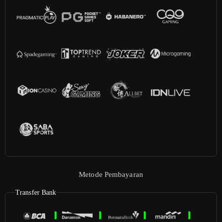
Metode Pembayaran
Transfer Bank