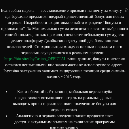
Если забыл пароль — восстановление приходит на почту за минуту. 🎈
Да, Joycasino предлагает щедрый приветственный бонус для новых
игроков. Подробности акции можно найти в разделе “Бонусы и
промоакции”. 🦄 Минимальная сумма депозита зависит от выбранного
способа оплаты, но как правило, составляет небольшую сумму, что
делает платформу Джойказино доступной для большинства
пользователей. Синхронизация между основным порталом и его
зеркалами осуществляется в реальном времени –
https://bio.site/JoyCasino_OFFICIAL
ваши данные, бонусы и история
остаются неизменными вне зависимости от используемого адреса.
Joycasino заслуженно занимает лидирующие позиции среди онлайн-
казино с 2015 года.
Как и обычный сайт казино, мобильная версия клуба
предоставляет возможность играть на реальные деньги,
выводить призы и реализовывать полученные бонусы для
игры на слотах.
Аналогично и зеркала заведения также предоставляют
доступ к актуальным ссылкам на скачивание программы
клиента казино.