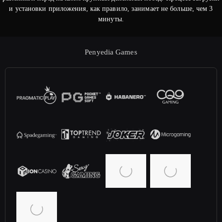
и установки приложения, как правило, занимает не больше, чем 3
минуты.
Penyedia Games