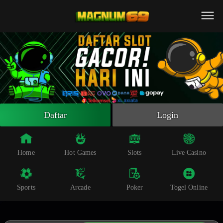
Beranda
Slot Online
Live Casino
Sportsbook
Arcade
Togel Online
Daftar
Login
Poker
Whatsapp
Home
Hot Games
Slots
Live Casino
Telegram
Sports
Arcade
Poker
Togel Online
Livechat