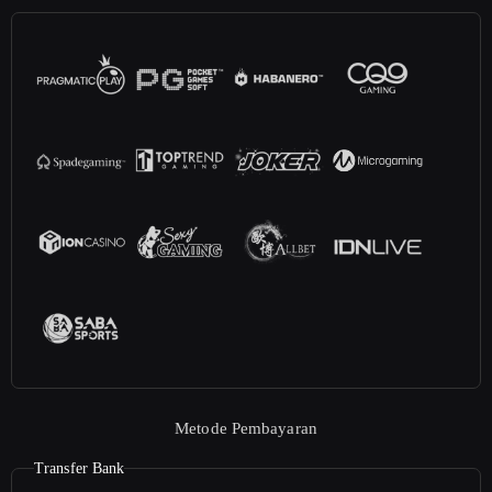
Metode Pembayaran
Transfer Bank