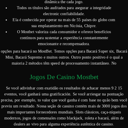
dinâmica the cada jogo.
Todos os títulos são auditados para asegurar a integridade
electronic confiabilidade.
Ela é conhecida por operar na mais de 55 países do globo com
sua emplazamiento em Nicósia, Chipre.
O Mostbet valoriza cada consumidor e oferece benefícios
contínuos para sustentar a experiência constantemente
emocionante e recompensadora.
opções para bacará no MostBet. Temos opções para Bacará Super six, Bacará
Mini, Bacará Supremo e muitos outros. Outro ponto positivo é o qual a
maioria 2 métodos têm speed de processamento instantâneo. No
Jogos De Casino Mostbet
Se você adivinhar com exatidão os resultados de achacar menos 9 2 15
eventos, você ganhará uma gratificación. Se você arriesgar na pontuação
precisa, por exemplo, to valor que você ganha é com base no quão bem você
previu um resultado. Nossa seção de cassino contém mais de 3000 jogos dos
mais importantes fornecedores mundiais. Slots clássicos, caça-níqueis
modernos, jogos de comensales como blackjack, roleta e bacará, além de
dealers ao vivo para alguma experiência autêntica de cassino.