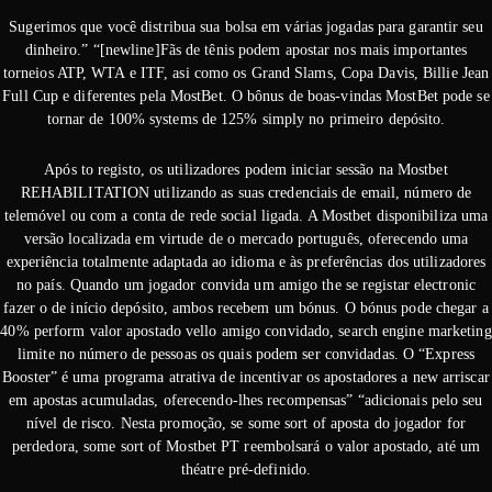
Sugerimos que você distribua sua bolsa em várias jogadas para garantir seu
dinheiro.” “[newline]Fãs de tênis podem apostar nos mais importantes
torneios ATP, WTA e ITF, asi como os Grand Slams, Copa Davis, Billie Jean
Full Cup e diferentes pela MostBet. O bônus de boas-vindas MostBet pode se
tornar de 100% systems de 125% simply no primeiro depósito.
Após to registo, os utilizadores podem iniciar sessão na Mostbet
REHABILITATION utilizando as suas credenciais de email, número de
telemóvel ou com a conta de rede social ligada. A Mostbet disponibiliza uma
versão localizada em virtude de o mercado português, oferecendo uma
experiência totalmente adaptada ao idioma e às preferências dos utilizadores
no país. Quando um jogador convida um amigo the se registar electronic
fazer o de início depósito, ambos recebem um bónus. O bónus pode chegar a
40% perform valor apostado vello amigo convidado, search engine marketing
limite no número de pessoas os quais podem ser convidadas. O “Express
Booster” é uma programa atrativa de incentivar os apostadores a new arriscar
em apostas acumuladas, oferecendo-lhes recompensas” “adicionais pelo seu
nível de risco. Nesta promoção, se some sort of aposta do jogador for
perdedora, some sort of Mostbet PT reembolsará o valor apostado, até um
théatre pré-definido.