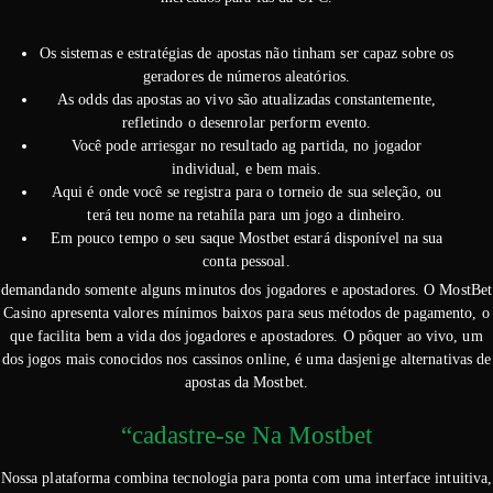
Os sistemas e estratégias de apostas não tinham ser capaz sobre os
geradores de números aleatórios.
As odds das apostas ao vivo são atualizadas constantemente,
refletindo o desenrolar perform evento.
Você pode arriesgar no resultado ag partida, no jogador
individual, e bem mais.
Aqui é onde você se registra para o torneio de sua seleção, ou
terá teu nome na retahíla para um jogo a dinheiro.
Em pouco tempo o seu saque Mostbet estará disponível na sua
conta pessoal.
demandando somente alguns minutos dos jogadores e apostadores. O MostBet
Casino apresenta valores mínimos baixos para seus métodos de pagamento, o
que facilita bem a vida dos jogadores e apostadores. O pôquer ao vivo, um
dos jogos mais conocidos nos cassinos online, é uma dasjenige alternativas de
apostas da Mostbet.
“cadastre-se Na Mostbet
Nossa plataforma combina tecnologia para ponta com uma interface intuitiva,