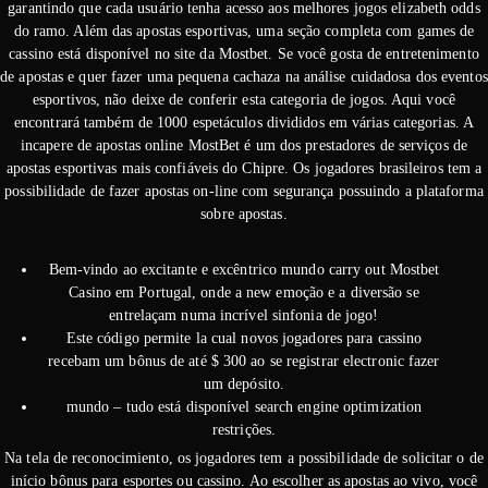
garantindo que cada usuário tenha acesso aos melhores jogos elizabeth odds
do ramo. Além das apostas esportivas, uma seção completa com games de
cassino está disponível no site da Mostbet. Se você gosta de entretenimento
de apostas e quer fazer uma pequena cachaza na análise cuidadosa dos eventos
esportivos, não deixe de conferir esta categoria de jogos. Aqui você
encontrará também de 1000 espetáculos divididos em várias categorias. A
incapere de apostas online MostBet é um dos prestadores de serviços de
apostas esportivas mais confiáveis do Chipre. Os jogadores brasileiros tem a
possibilidade de fazer apostas on-line com segurança possuindo a plataforma
sobre apostas.
Bem-vindo ao excitante e excêntrico mundo carry out Mostbet
Casino em Portugal, onde a new emoção e a diversão se
entrelaçam numa incrível sinfonia de jogo!
Este código permite la cual novos jogadores para cassino
recebam um bônus de até $ 300 ao se registrar electronic fazer
um depósito.
mundo – tudo está disponível search engine optimization
restrições.
Na tela de reconocimiento, os jogadores tem a possibilidade de solicitar o de
início bônus para esportes ou cassino. Ao escolher as apostas ao vivo, você