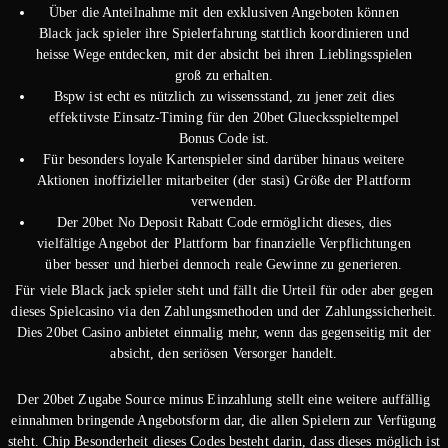
Über die Anteilnahme mit den exklusiven Angeboten können
Black jack spieler ihre Spielerfahrung stattlich koordinieren und
heisse Wege entdecken, mit der absicht bei ihren Lieblingsspielen
groß zu erhalten.
Bspw ist echt es nützlich zu wissensstand, zu jener zeit dies
effektivste Einsatz-Timing für den 20bet Gluecksspieltempel
Bonus Code ist.
Für besonders loyale Kartenspieler sind darüber hinaus weitere
Aktionen inoffizieller mitarbeiter (der stasi) Größe der Plattform
verwenden.
Der 20bet No Deposit Rabatt Code ermöglicht dieses, dies
vielfältige Angebot der Plattform bar finanzielle Verpflichtungen
über besser und hierbei dennoch reale Gewinne zu generieren.
Für viele Black jack spieler steht und fällt die Urteil für oder aber gegen
dieses Spielcasino via den Zahlungsmethoden und der Zahlungssicherheit.
Dies 20bet Casino anbietet einmalig mehr, wenn das gegenseitig mit der
absicht, den seriösen Versorger handelt.
Der 20bet Zugabe Source minus Einzahlung stellt eine weitere auffällig
einnahmen bringende Angebotsform dar, die allen Spielern zur Verfügung
steht. Chip Besonderheit dieses Codes besteht darin, dass dieses möglich ist