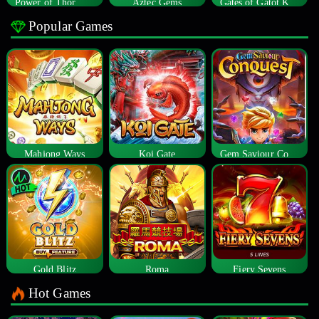
Power of Thor Megaways
Aztec Gems
Gates of Gatot Kaca
Popular Games
Mahjong Ways
Koi Gate
Gem Saviour Conquest
Gold Blitz
Roma
Fiery Sevens
Hot Games