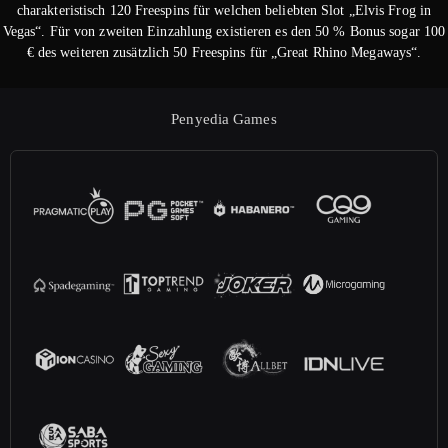
charakteristisch 120 Freespins für welchen beliebten Slot „Elvis Frog in
Vegas“. Für von zweiten Einzahlung existieren es den 50 % Bonus sogar 100
€ des weiteren zusätzlich 50 Freespins für „Great Rhino Megaways“.
Penyedia Games