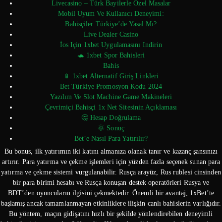
Livecasino – Türk Bayilerle Özel Masalar
Mobil Uyum Ve Kullanıcı Deneyimi:
Bahisçiler Türkiye’de Yasal Mı?
Live Dealer Casino
İos Için 1xbet Uygulamasını Indirin
🐢 1xbet Spor Bahisleri
Bahis
📱 1xbet Alternatif Giriş Linkleri
Bet Türkiye Promosyon Kodu 2024
Yazılım Ve Slot Machine Game Makineleri
Çevrimiçi Bahisçi 1x Net Sitesinin Açıklaması
🤔 Hesap Doğrulama
🌞 Sonuç
Bet’e Nasıl Para Yatırılır?
Bu bonus, ilk yatırımın iki katını almanıza olanak tanır ve kazanç şansınızı
artırır. Para yatırma ve çekme işlemleri için yüzden fazla seçenek sunan para
yatırma ve çekme sistemi vurgulanabilir. Rusça arayüz, Rus rublesi cinsinden
bir para birimi hesabı ve Rusça konuşan destek operatörleri Rusya ve
BDT’den oyuncuların ilgisini çekmektedir. Önemli bir avantaj, 1xBet’te
başlamış ancak tamamlanmayan etkinliklere ilişkin canlı bahislerin varlığıdır.
Bu yöntem, maçın gidişatını hızlı bir şekilde yönlendirebilen deneyimli