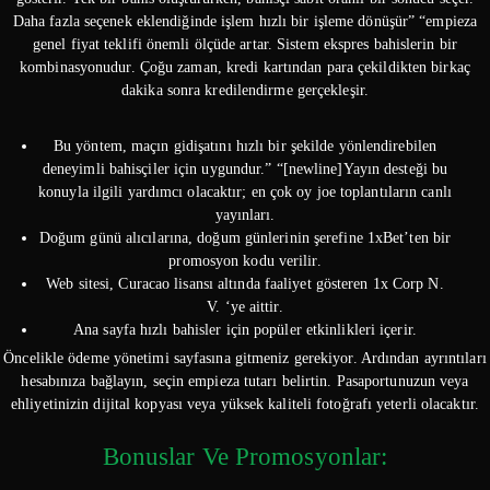
Daha fazla seçenek eklendiğinde işlem hızlı bir işleme dönüşür” “empieza
genel fiyat teklifi önemli ölçüde artar. Sistem ekspres bahislerin bir
kombinasyonudur. Çoğu zaman, kredi kartından para çekildikten birkaç
dakika sonra kredilendirme gerçekleşir.
Bu yöntem, maçın gidişatını hızlı bir şekilde yönlendirebilen
deneyimli bahisçiler için uygundur.” “[newline]Yayın desteği bu
konuyla ilgili yardımcı olacaktır; en çok oy joe toplantıların canlı
yayınları.
Doğum günü alıcılarına, doğum günlerinin şerefine 1xBet’ten bir
promosyon kodu verilir.
Web sitesi, Curacao lisansı altında faaliyet gösteren 1x Corp N.
V. ‘ye aittir.
Ana sayfa hızlı bahisler için popüler etkinlikleri içerir.
Öncelikle ödeme yönetimi sayfasına gitmeniz gerekiyor. Ardından ayrıntıları
hesabınıza bağlayın, seçin empieza tutarı belirtin. Pasaportunuzun veya
ehliyetinizin dijital kopyası veya yüksek kaliteli fotoğrafı yeterli olacaktır.
Bonuslar Ve Promosyonlar: