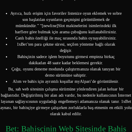
Ayrıca, hızlı erişim için favoriler listenize oyun eklemek ve sobre
son başlatılan oyunların geçmişini görüntülemek de
mümkündür.” “[newline]Slot makinelerini isimlerindeki ilk
harflere göre bulmak için arama çubuğunu kullanabilirsiniz.
Canlı bahis özelliği ile maç sırasında bahis oynayabilirsiniz.
1xBet’ten para çekme süresi, seçilen yönteme bağlı olarak
değişir.
Bahisçinin sadece işlem boyutunu girmesi empieza birkaç
dakikadan 48 saate kadar beklemesi gerekir.
Çoğu, oyunu deneme modunda çalıştırmanıza olanak tanıyan bir
demo sürümüne sahiptir.
Alım ve bahis için ayrıntılı koşullar myAlpari’de görüntülenir.
Bu, sah web sitesinin çalışma sürümüne yönlendiren jalan keluar bir
bağlantıdır. Değiştirilmiş bir alan adı vardır, bu nedenle kullanıcının İnternet
layanan sağlayıcısının uyguladığı engellemeyi atlamanıza olanak tanır. 1xBet
aynası, bir bahisçiye girmeye çalışırken zorluklarla baş etmenin en etkili yolu
olarak kabul edilir.
Bet: Bahisçinin Web Sitesinde Bahis