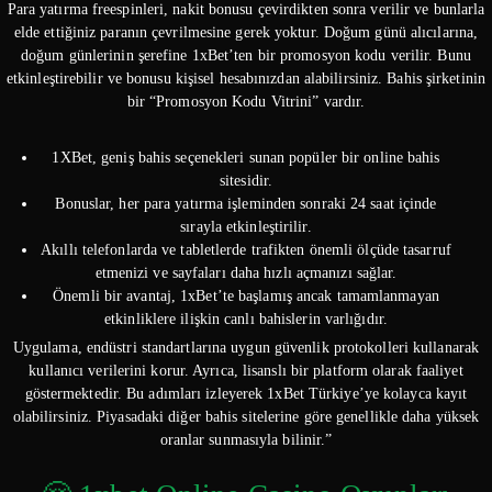
Para yatırma freespinleri, nakit bonusu çevirdikten sonra verilir ve bunlarla
elde ettiğiniz paranın çevrilmesine gerek yoktur. Doğum günü alıcılarına,
doğum günlerinin şerefine 1xBet’ten bir promosyon kodu verilir. Bunu
etkinleştirebilir ve bonusu kişisel hesabınızdan alabilirsiniz. Bahis şirketinin
bir “Promosyon Kodu Vitrini” vardır.
1XBet, geniş bahis seçenekleri sunan popüler bir online bahis
sitesidir.
Bonuslar, her para yatırma işleminden sonraki 24 saat içinde
sırayla etkinleştirilir.
Akıllı telefonlarda ve tabletlerde trafikten önemli ölçüde tasarruf
etmenizi ve sayfaları daha hızlı açmanızı sağlar.
Önemli bir avantaj, 1xBet’te başlamış ancak tamamlanmayan
etkinliklere ilişkin canlı bahislerin varlığıdır.
Uygulama, endüstri standartlarına uygun güvenlik protokolleri kullanarak
kullanıcı verilerini korur. Ayrıca, lisanslı bir platform olarak faaliyet
göstermektedir. Bu adımları izleyerek 1xBet Türkiye’ye kolayca kayıt
olabilirsiniz. Piyasadaki diğer bahis sitelerine göre genellikle daha yüksek
oranlar sunmasıyla bilinir.”