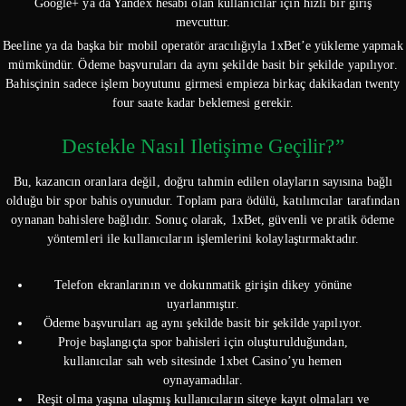
Google+ ya da Yandex hesabı olan kullanıcılar için hızlı bir giriş
mevcuttur.
Beeline ya da başka bir mobil operatör aracılığıyla 1xBet’e yükleme yapmak
mümkündür. Ödeme başvuruları da aynı şekilde basit bir şekilde yapılıyor.
Bahisçinin sadece işlem boyutunu girmesi empieza birkaç dakikadan twenty
four saate kadar beklemesi gerekir.
Destekle Nasıl Iletişime Geçilir?”
Bu, kazancın oranlara değil, doğru tahmin edilen olayların sayısına bağlı
olduğu bir spor bahis oyunudur. Toplam para ödülü, katılımcılar tarafından
oynanan bahislere bağlıdır. Sonuç olarak, 1xBet, güvenli ve pratik ödeme
yöntemleri ile kullanıcıların işlemlerini kolaylaştırmaktadır.
Telefon ekranlarının ve dokunmatik girişin dikey yönüne
uyarlanmıştır.
Ödeme başvuruları ag aynı şekilde basit bir şekilde yapılıyor.
Proje başlangıçta spor bahisleri için oluşturulduğundan,
kullanıcılar sah web sitesinde 1xbet Casino’yu hemen
oynayamadılar.
Reşit olma yaşına ulaşmış kullanıcıların siteye kayıt olmaları ve