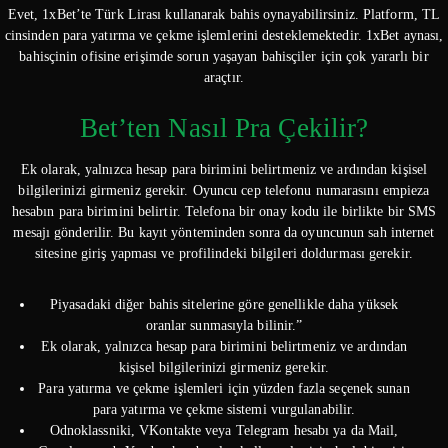
Evet, 1xBet’te Türk Lirası kullanarak bahis oynayabilirsiniz. Platform, TL
cinsinden para yatırma ve çekme işlemlerini desteklemektedir. 1xBet aynası,
bahisçinin ofisine erişimde sorun yaşayan bahisçiler için çok yararlı bir
araçtır.
Bet’ten Nasıl Pra Çekilir?
Ek olarak, yalnızca hesap para birimini belirtmeniz ve ardından kişisel
bilgilerinizi girmeniz gerekir. Oyuncu cep telefonu numarasını empieza
hesabın para birimini belirtir. Telefona bir onay kodu ile birlikte bir SMS
mesajı gönderilir. Bu kayıt yönteminden sonra da oyuncunun sah internet
sitesine giriş yapması ve profilindeki bilgileri doldurması gerekir.
Piyasadaki diğer bahis sitelerine göre genellikle daha yüksek
oranlar sunmasıyla bilinir.”
Ek olarak, yalnızca hesap para birimini belirtmeniz ve ardından
kişisel bilgilerinizi girmeniz gerekir.
Para yatırma ve çekme işlemleri için yüzden fazla seçenek sunan
para yatırma ve çekme sistemi vurgulanabilir.
Odnoklassniki, VKontakte veya Telegram hesabı ya da Mail,