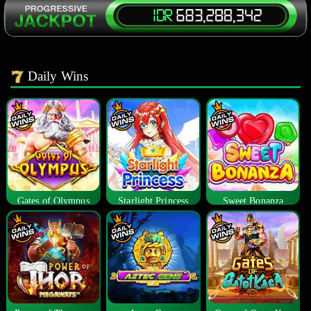
Daily Wins
Gates of Olympus
Starlight Princess
Sweet Bonanza