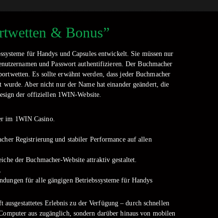
ortwetten & Bonus”
ssysteme für Handys und Capsules entwickelt. Sie müssen nur
Benutzernamen und Passwort authentifizieren. Der Buchmacher
portwetten. Es sollte erwähnt werden, dass jeder Buchmacher
et wurde. Aber nicht nur der Name hat einander geändert, die
esign der offiziellen 1WIN-Website.
eler im 1WIN Casino.
acher Registrierung und stabiler Performance auf allen
eiche der Buchmacher-Website attraktiv gestaltet.
.
ndungen für alle gängigen Betriebssysteme für Handys
ft ausgestattetes Erlebnis zu der Verfügung – durch schnellen
m Computer aus zugänglich, sondern darüber hinaus von mobilen