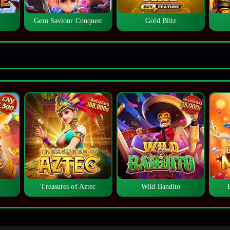
Gem Saviour Conquest
Gold Blitz
Treasures of Aztec
Wild Bandito