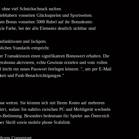
rm ohne viel Schnickschnack suchen.
iebhabern vonseiten Glücksspielen und Sportwetten.
sen Bonus vonseiten 5000 Rubel auf ihr Bonuskonto.
e Farbe, bei der alle Elemente deutlich sichtbar sind
usfunktionen und Jackpots.
lichen Standards entspricht.
r Transaktionen einen signifikanten Bonuswert erhalten. Die
mensbonus aktivieren, echte Gewinne erzielen und vom vollen
d leicht ein neues Passwort festlegen können. “, um per E-Mail
keit und Push-Benachrichtigungen.”
isse wetten. Sie können sich mit Ihrem Konto auf mehreren
siert, sodass Sie nahtlos zwischen PC und Mobilgerät wechseln
p-Bedienung. Besonders bedeutsam für Spieler aus Österreich
 Skrill sowie mobile phone Stabilität.
 ihrem Convenient.