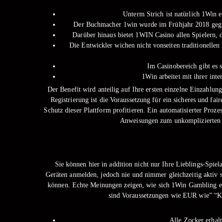
Unterm Strich ist natürlich 1Win e
Der Buchmacher 1win wurde im Frühjahr 2018 gegrün
Darüber hinaus bietet 1WIN Casino allen Spielern,
Die Entwickler wichen nicht vonseiten traditionellen
Im Casinobereich gibt es 
1Win arbeitet mit ihrer int
Der Benefit wird anteilig auf Ihre ersten einzelne Einzahl
Registrierung ist die Voraussetzung für ein sicheres und f
Schutz dieser Plattform profitieren. Ein automatisierter Proz
Anweisungen zum unkomplizierten Z
Sie können hier in addition nicht nur Ihre Lieblings-Spi
Geräten anmelden, jedoch nie und nimmer gleichzeitig aktiv s
können. Echte Meinungen zeigen, wie sich 1Win Gambling est
sind Voraussetzungen wie EUR wie” “Ko
Alle Zocker erhal