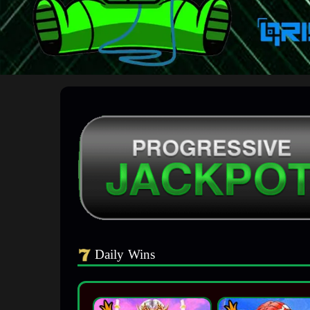
Daily Wins