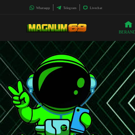
Whatsapp
Telegram
Livechat
BERAN