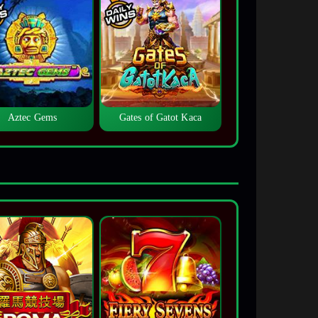
Aztec Gems
Gates of Gatot Kaca