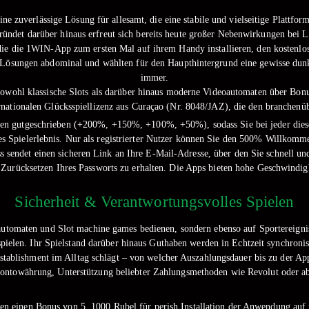
ine zuverlässige Lösung für allesamt, die eine stabile und vielseitige Plattfo
det darüber hinaus erfreut sich bereits heute großer Nebenwirkungen bei L
 die die 1WIN-App zum ersten Mal auf ihrem Handy installieren, den kostenlo
 Lösungen abdominal und wählten für den Haupthintergrund eine gewisse dunkl
immer.
sowohl klassische Slots als darüber hinaus moderne Videoautomaten über Bon
ernationalen Glücksspiellizenz aus Curaçao (Nr. 8048/JAZ), die den branchenüb
ungen gutgeschrieben (+200%, +150%, +100%, +50%), sodass Sie bei jeder diese
aires Spielerlebnis. Nur als registrierter Nutzer können Sie den 500% Willkom
ess sendet einen sicheren Link an Ihre E-Mail-Adresse, über den Sie schnell un
urücksetzen Ihres Passworts zu erhalten. Die Apps bieten hohe Geschwindig
Sicherheit & Verantwortungsvolles Spielen
elautomaten und Slot machine games bedienen, sondern ebenso auf Sportereign
pielen. Ihr Spielstand darüber hinaus Guthaben werden in Echtzeit synchroni
ablishment im Alltag schlägt – von welcher Auszahlungsdauer bis zu der Ap
ntowährung, Unterstützung beliebter Zahlungsmethoden wie Revolut oder aber
ten einen Bonus von 5. 1000 Rubel für perish Installation der Anwendung auf