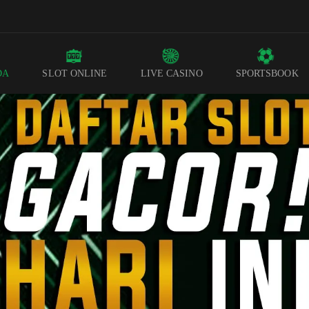
DA
SLOT ONLINE
LIVE CASINO
SPORTSBOOK